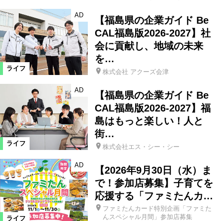
AD
【福島県の企業ガイド Be
CAL福島版2026-2027】社
会に貢献し、地域の未来
を…
ライフ
株式会社 アクーズ会津
AD
【福島県の企業ガイド Be
CAL福島版2026-2027】福
島はもっと楽しい！人と
街…
ライフ
株式会社エス・シー・シー
AD
【2026年9月30日（水）ま
で！参加店募集】子育てを
応援する「ファミたんカ…
ファミたんカード特別企画「ファミた
んスペシャル月間」参加店募集
ライフ