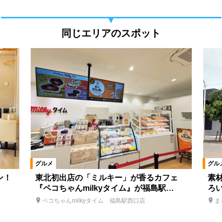
同じエリアのスポット
グルメ
グル
ン！
東北初出店の「ミルキー」が香るカフェ
素
『ペコちゃんmilkyタイム』が福島駅…
ろ
ペコちゃんmilkyタイム 福島駅西口店
ま