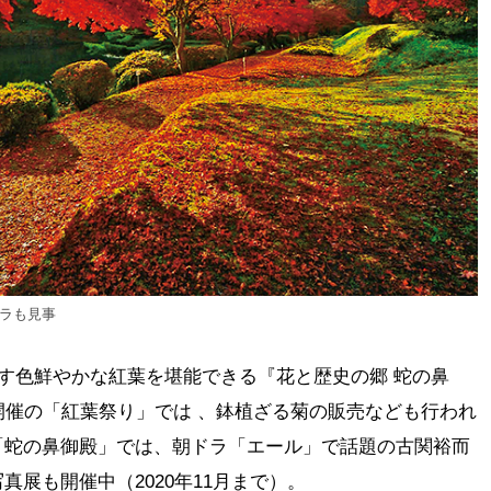
ラも見事
なす色鮮やかな紅葉を堪能できる『花と歴史の郷 蛇の鼻
開催の「紅葉祭り」では 、鉢植ざる菊の販売なども行われ
「蛇の鼻御殿」では、朝ドラ「エール」で話題の古関裕而
展も開催中（2020年11月まで）。