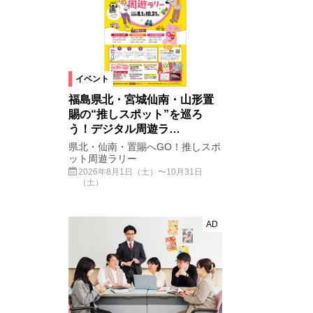
イベント
福島県北・宮城仙南・山形置
賜の“推しスポット”を巡ろ
う！デジタル周遊ラ…
県北・仙南・置賜へGO！推しスポ
ット周遊ラリー
2026年8月1日（土）〜10月31日
（土）
AD