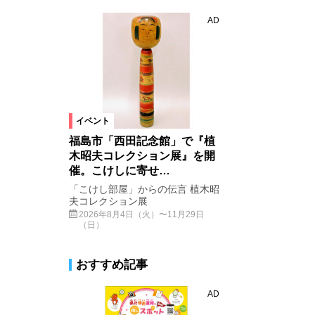
AD
イベント
福島市「西田記念館」で『植
木昭夫コレクション展』を開
催。こけしに寄せ…
「こけし部屋」からの伝言 植木昭
夫コレクション展
2026年8月4日（火）〜11月29日
（日）
おすすめ記事
AD