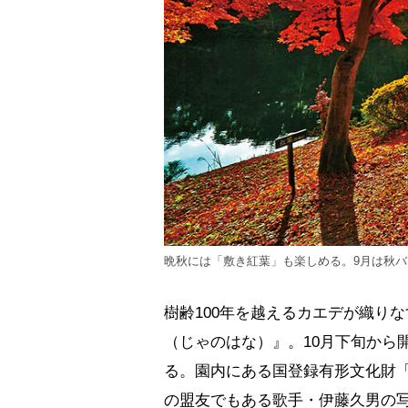
晩秋には「敷き紅葉」も楽しめる。9月は秋バ
樹齢100年を越えるカエデが織り
（じゃのはな）』。10月下旬から
る。園内にある国登録有形文化財
の盟友でもある歌手・伊藤久男の写真