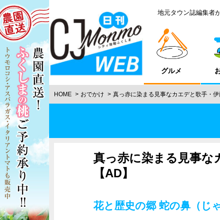
地元タウン誌編集者
グルメ
HOME
おでかけ
真っ赤に染まる見事なカエデと歌手・伊
真っ赤に染まる見事な
【AD】
花と歴史の郷 蛇の鼻（じ