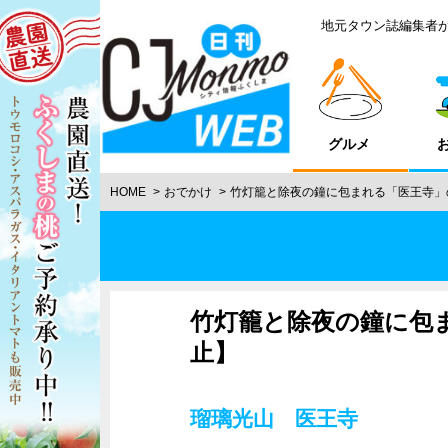
地元タウン誌編集者
グルメ
HOME
おでかけ
竹灯籠と除夜の鐘に包まれる「医王寺」
竹灯籠と除夜の鐘に包
止】
瑠璃光山 医王寺