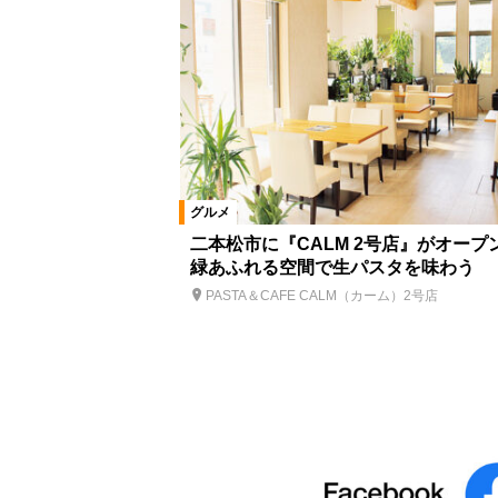
グルメ
二本松市に『CALM 2号店』がオープ
緑あふれる空間で生パスタを味わう
PASTA＆CAFE CALM（カーム）2号店