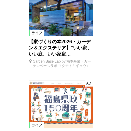
ライフ
【家づくりの本2026・ガーデ
ン＆エクステリア】“いい家、
いい庭、いい家庭…
Garden Base Lab by 福本基業（ガー
デンベースラボ フクモトキギョウ）
AD
ライフ