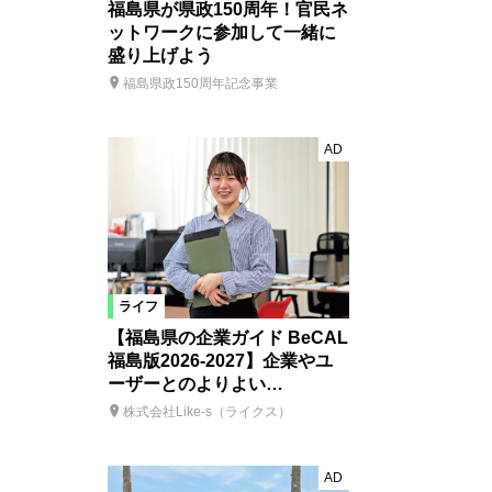
福島県が県政150周年！官民ネ
ットワークに参加して一緒に
盛り上げよう
福島県政150周年記念事業
AD
ライフ
【福島県の企業ガイド BeCAL
福島版2026-2027】企業やユ
ーザーとのよりよい…
株式会社Like-s（ライクス）
AD