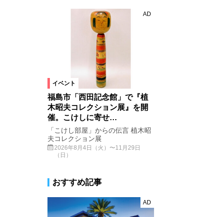
AD
イベント
福島市「西田記念館」で『植
木昭夫コレクション展』を開
催。こけしに寄せ…
「こけし部屋」からの伝言 植木昭
夫コレクション展
2026年8月4日（火）〜11月29日
（日）
おすすめ記事
AD