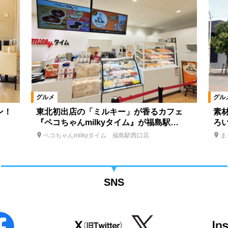
グルメ
グル
ン！
東北初出店の「ミルキー」が香るカフェ
素
『ペコちゃんmilkyタイム』が福島駅…
ろ
ペコちゃんmilkyタイム 福島駅西口店
ま
SNS