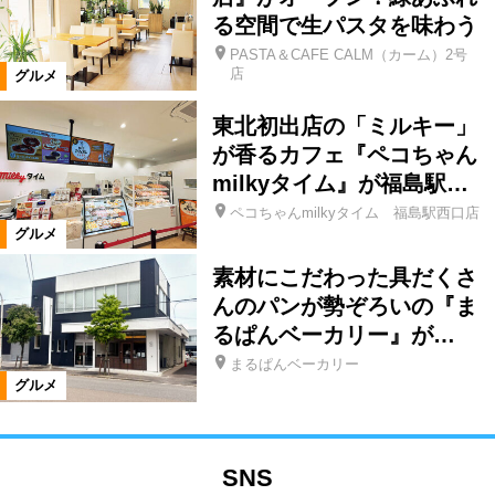
る空間で生パスタを味わう
PASTA＆CAFE CALM（カーム）2号
店
グルメ
東北初出店の「ミルキー」
が香るカフェ『ペコちゃん
milkyタイム』が福島駅…
ペコちゃんmilkyタイム 福島駅西口店
グルメ
素材にこだわった具だくさ
んのパンが勢ぞろいの『ま
るぱんベーカリー』が…
まるぱんベーカリー
グルメ
SNS