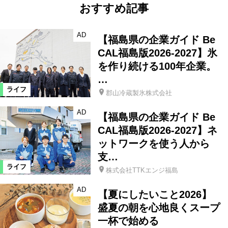
おすすめ記事
AD
【福島県の企業ガイド Be
CAL福島版2026-2027】氷
を作り続ける100年企業。
…
ライフ
郡山冷蔵製氷株式会社
AD
【福島県の企業ガイド Be
CAL福島版2026-2027】ネ
ットワークを使う人から
支…
ライフ
株式会社TTKエンジ福島
AD
【夏にしたいこと2026】
盛夏の朝を心地良くスープ
一杯で始める