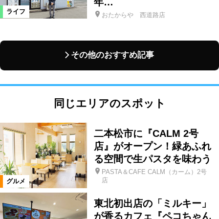
年…
ライフ
おたからや 西道路店
その他のおすすめ記事
同じエリアのスポット
二本松市に『CALM 2号
店』がオープン！緑あふれ
る空間で生パスタを味わう
PASTA＆CAFE CALM（カーム）2号
店
グルメ
東北初出店の「ミルキー」
が香るカフェ『ペコちゃん