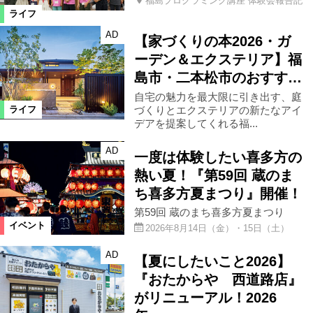
福島プログラミング講座 体験会報告記
ライフ
AD
【家づくりの本2026・ガ
ーデン＆エクステリア】福
島市・二本松市のおすす…
自宅の魅力を最大限に引き出す、庭
づくりとエクステリアの新たなアイ
ライフ
デアを提案してくれる福...
AD
一度は体験したい喜多方の
熱い夏！『第59回 蔵のま
ち喜多方夏まつり』開催！
第59回 蔵のまち喜多方夏まつり
イベント
2026年8月14日（金）・15日（土）
AD
【夏にしたいこと2026】
『おたからや 西道路店』
がリニューアル！2026