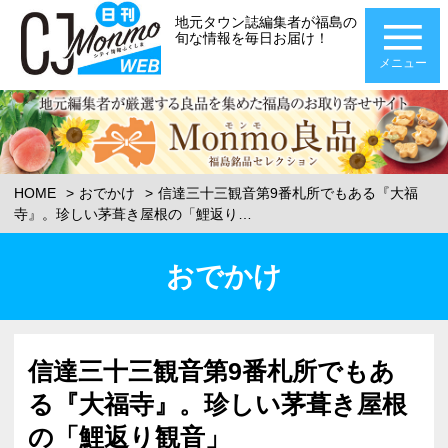
地元タウン誌編集者が福島の
旬な情報を毎日お届け！
メニュー
HOME
おでかけ
信達三十三観音第9番札所でもある『大福
寺』。珍しい茅葺き屋根の「鯉返り…
おでかけ
信達三十三観音第9番札所でもあ
る『大福寺』。珍しい茅葺き屋根
の「鯉返り観音」