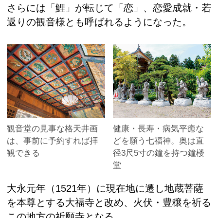
さらには「鯉」が転じて「恋」、恋愛成就・若
返りの観音様とも呼ばれるようになった。
観音堂の見事な格天井画
健康・長寿・病気平癒な
は、事前に予約すれば拝
どを願う七福神。奥は直
観できる
径3尺5寸の鐘を持つ鐘楼
堂
大永元年（1521年）に現在地に遷し地蔵菩薩
を本尊とする大福寺と改め、火伏・豊穣を祈る
この地方の祈願寺となる。