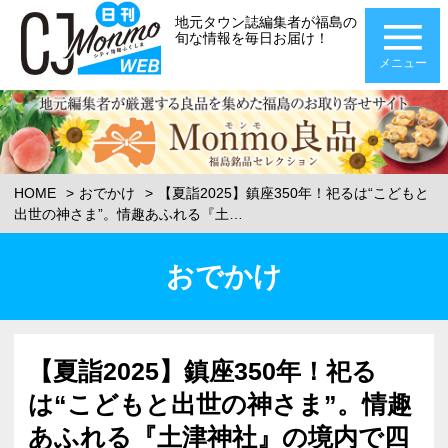
地元タウン誌編集者が福島の
旬な情報を毎日お届け！
メニュー
HOME
おでかけ
【夏詣2025】鎮座350年！祀るは“こどもと
出世の神さま”。情趣あふれる『土…
おでかけ
【夏詣2025】鎮座350年！祀る
は“こどもと出世の神さま”。情趣
あふれる『土津神社』の境内で四