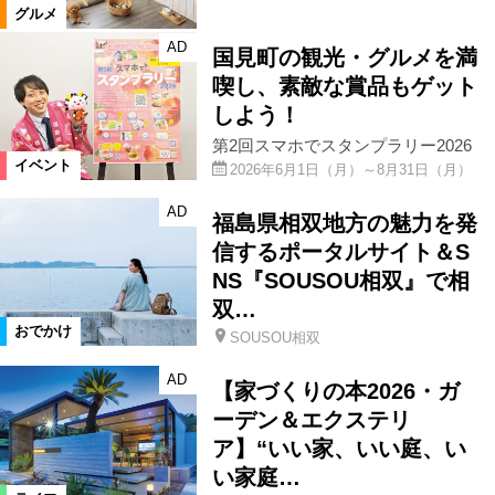
グルメ
AD
国見町の観光・グルメを満
喫し、素敵な賞品もゲット
しよう！
第2回スマホでスタンプラリー2026
イベント
2026年6月1日（月）～8月31日（月）
AD
福島県相双地方の魅力を発
信するポータルサイト＆S
NS『SOUSOU相双』で相
双…
おでかけ
SOUSOU相双
AD
【家づくりの本2026・ガ
ーデン＆エクステリ
ア】“いい家、いい庭、い
い家庭…