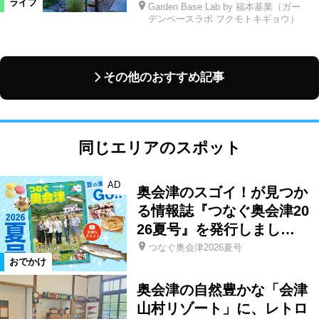
ライフ
Garden Base Lab by 福本基業（ガー
デンベースラボ フクモトキギョウ）
その他のおすすめ記事
同じエリアのスポット
AD
奥会津のスゴイ！が見つか
る情報誌『つなぐ奥会津20
26夏号』を発行しまし…
つなぐ奥会津2026夏号
おでかけ
奥会津の自然豊かな「会津
山村リゾート」に、レトロ