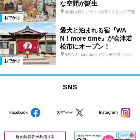
な空間が誕生
会津山村リゾート 昭和ノスタルジア館
おでかけ
愛犬と泊まれる宿『WA
N！more time』が会津若
松市にオープン！
WAN！more time（ワンモアタイム）
おでかけ
SNS