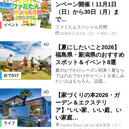
ンペーン開催！11月1日
（日）から30日（月）ま
で…
イベント
ファミたんスペシャル月間
2026年11月1日（日）〜30日（月）
AD
【夏にしたいこと2026】
福島県・新潟県のおすすめ
スポット＆イベント8選
夏のおでかけシーズン到来！夏なら
ではのおでかけやイベントを楽しみ
おでかけ
たい人はもちろん、話題...
AD
【家づくりの本2026・ガ
ーデン＆エクステリ
ア】“いい家、いい庭、い
い家庭…
ライフ
Garden Base Lab by 福本基業（ガー