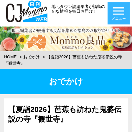
地元タウン誌編集者が福島の
旬な情報を毎日お届け！
メニュー
HOME
おでかけ
【夏詣2026】芭蕉も訪ねた鬼婆伝説の寺
『観世寺』
おでかけ
【夏詣2026】芭蕉も訪ねた鬼婆伝
説の寺『観世寺』