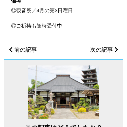
備考
◎観音祭／4月の第3日曜日
◎ご祈祷も随時受付中
前の記事
次の記事