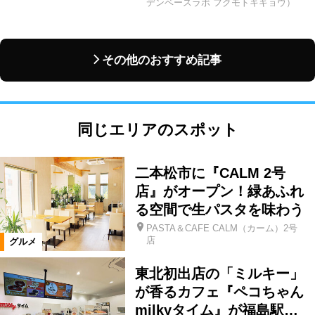
デンベースラボ フクモトキギョウ）
その他のおすすめ記事
同じエリアのスポット
二本松市に『CALM 2号
店』がオープン！緑あふれ
る空間で生パスタを味わう
PASTA＆CAFE CALM（カーム）2号
店
グルメ
東北初出店の「ミルキー」
が香るカフェ『ペコちゃん
milkyタイム』が福島駅…