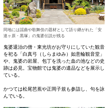
同地には謡曲や歌舞伎の題材として語り継がれた「安
達ヶ原・黒塚」の鬼婆伝説が残る
鬼婆退治の僧・東光坊がお守りにしていた観音
を祀る「白真弓（しらまゆみ）如意輪観音堂」
や、鬼婆の岩屋、包丁を洗った血の池などの史
跡は必見。宝物館では鬼婆の遺品などを展示し
ている。
かつては松尾芭蕉や正岡子規も参詣し、句を詠
んでいる。