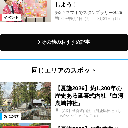
しよう！
第2回スマホでスタンプラリー2026
イベント
2026年6月1日（月）～8月31日（月）
その他のおすすめ記事
同じエリアのスポット
【夏詣2026】約1,300年の
歴史ある延喜式内社『白河
鹿嶋神社』
【AD】延喜式内社 白河鹿嶋神社（し
らかわかしまじんじゃ）
おでかけ