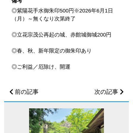
備考
◎紫陽花手水御朱印500円※2026年6月1日
（月）～無くなり次第終了
◎立花宗茂公再起の城、赤館城御城200円
◎春、秋、新年限定の御朱印あり
◎ご利益／厄除け、開運
前の記事
次の記事