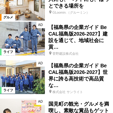
とできる場所を
GLoomin.（グルーミン）
グルメ
AD
【福島県の企業ガイド Be
CAL福島版2026-2027】建
設を通じて、地域社会に
貢…
ライフ
菅野建設株式会社
AD
【福島県の企業ガイド Be
CAL福島版2026-2027】世
界に誇る高技術で高品質
な…
ライフ
株式会社 サンライト
AD
国見町の観光・グルメを満
喫し、素敵な賞品もゲット