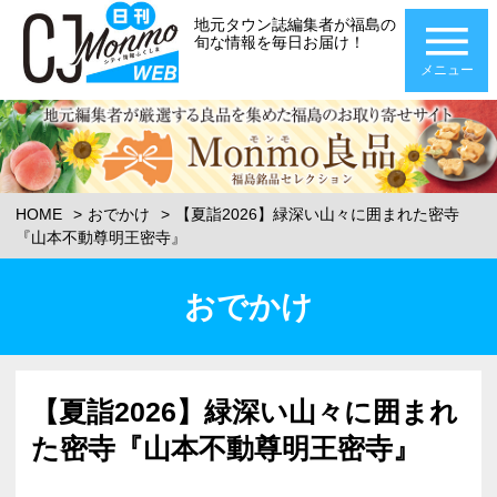
地元タウン誌編集者が福島の
旬な情報を毎日お届け！
メニュー
HOME
おでかけ
【夏詣2026】緑深い山々に囲まれた密寺
『山本不動尊明王密寺』
おでかけ
【夏詣2026】緑深い山々に囲まれ
た密寺『山本不動尊明王密寺』