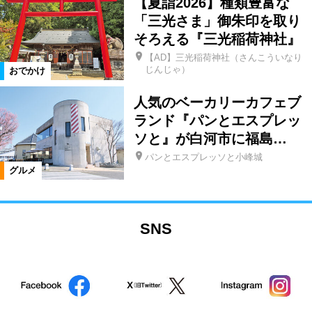
【夏詣2026】種類豊富な
「三光さま」御朱印を取り
そろえる『三光稲荷神社』
【AD】三光稲荷神社（さんこういなり
じんじゃ）
おでかけ
人気のベーカリーカフェブ
ランド『パンとエスプレッ
ソと』が白河市に福島…
パンとエスプレッソと小峰城
グルメ
SNS