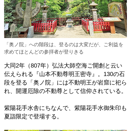
「奥ノ院」への階段は、登るのは大変だが、ご利益を
求めてほとんどの参拝者が登りきる
大同2年（807年）弘法大師空海ご開創と云い
伝えられる『山本不動尊明王密寺』。130の石
段を登る「奥ノ院」には不動明王が岩窟に祀ら
れ、開運厄除の不動尊として信仰されている。
紫陽花手水舎にちなんで、紫陽花手水御朱印も
夏詣限定で登場する。