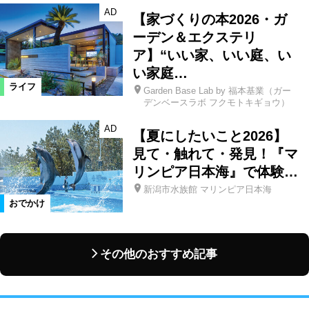
AD
【家づくりの本2026・ガ
ーデン＆エクステリ
ア】“いい家、いい庭、い
い家庭…
ライフ
Garden Base Lab by 福本基業（ガー
デンベースラボ フクモトキギョウ）
AD
【夏にしたいこと2026】
見て・触れて・発見！『マ
リンピア日本海』で体験…
新潟市水族館 マリンピア日本海
おでかけ
その他のおすすめ記事