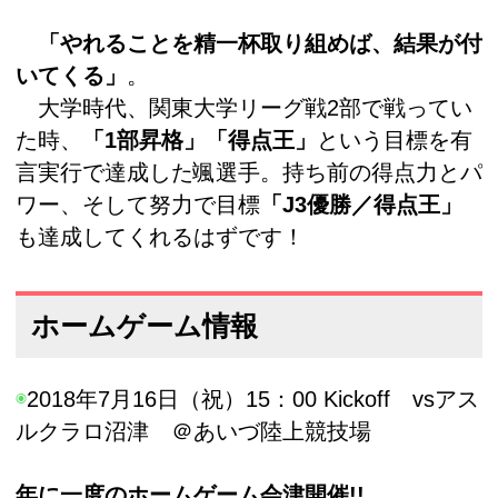
「やれることを精一杯取り組めば、結果が付
いてくる」
。
大学時代、関東大学リーグ戦2部で戦ってい
た時、
「1部昇格」「得点王」
という目標を有
言実行で達成した颯選手。持ち前の得点力とパ
ワー、そして努力で目標
「J3優勝／得点王」
も達成してくれるはずです！
ホームゲーム情報
◉
2018年7月16日（祝）15：00 Kickoff vsアス
ルクラロ沼津 ＠あいづ陸上競技場
年に一度のホームゲーム会津開催!!