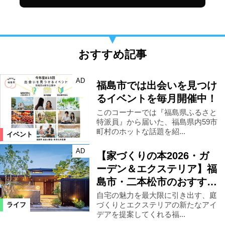
おすすめ記事
AD
福島市では出会いを見つけ
るイベントを毎月開催中！
このコーナーでは『福島県ふるさと
特派員』から届いた、福島県内59市
町村のホットな話題を紹...
イベント
AD
【家づくりの本2026・ガ
ーデン＆エクステリア】福
島市・二本松市のおすす…
自宅の魅力を最大限に引き出す、庭
づくりとエクステリアの新たなアイ
ライフ
デアを提案してくれる福...