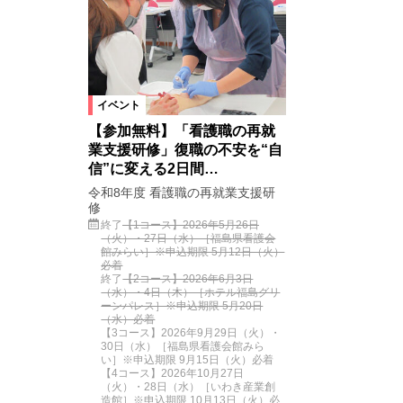
イベント
【参加無料】「看護職の再就
業支援研修」復職の不安を“自
信”に変える2日間…
令和8年度 看護職の再就業支援研
修
終了
【1コース】2026年5月26日
（火）・27日（水）［福島県看護会
館みらい］※申込期限 5月12日（火）
必着
終了
【2コース】2026年6月3日
（水）・4日（木）［ホテル福島グリ
ーンパレス］※申込期限 5月20日
（水）必着
【3コース】2026年9月29日（火）・
30日（水）［福島県看護会館みら
い］※申込期限 9月15日（火）必着
【4コース】2026年10月27日
（火）・28日（水）［いわき産業創
造館］※申込期限 10月13日（火）必