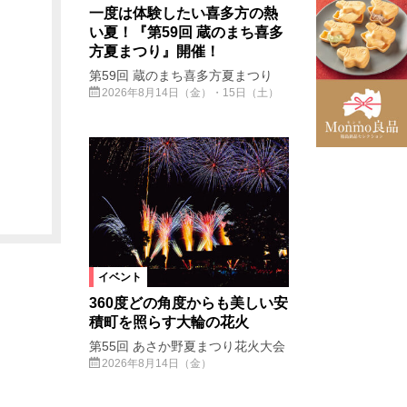
一度は体験したい喜多方の熱
い夏！『第59回 蔵のまち喜多
方夏まつり』開催！
第59回 蔵のまち喜多方夏まつり
2026年8月14日（金）・15日（土）
イベント
360度どの角度からも美しい安
積町を照らす大輪の花火
第55回 あさか野夏まつり花火大会
2026年8月14日（金）