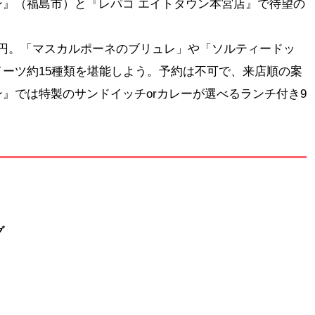
』（福島市）と『レパコ エイトタウン本宮店』で待望の
00円。「マスカルポーネのブリュレ」や「ソルティードッ
ーツ約15種類を堪能しよう。予約は不可で、来店順の案
』では特製のサンドイッチorカレーが選べるランチ付き9
グ