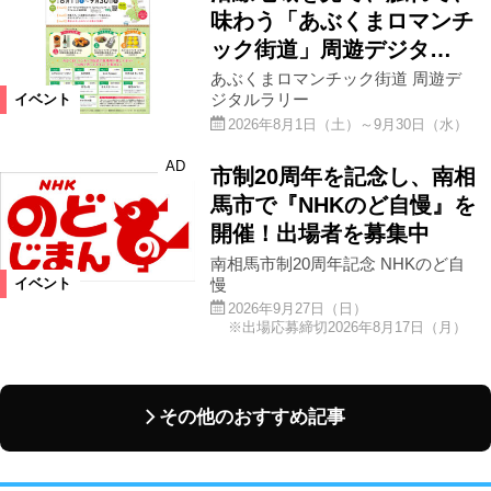
味わう「あぶくまロマンチ
ック街道」周遊デジタ…
あぶくまロマンチック街道 周遊デ
ジタルラリー
イベント
2026年8月1日（土）～9月30日（水）
AD
市制20周年を記念し、南相
馬市で『NHKのど自慢』を
開催！出場者を募集中
南相馬市制20周年記念 NHKのど自
慢
イベント
2026年9月27日（日）
※出場応募締切2026年8月17日（月）
その他のおすすめ記事