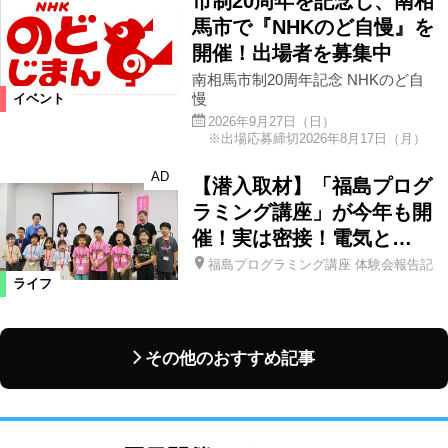
市制20周年を記念し、南相
馬市で『NHKのど自慢』を
開催！出場者を募集中
南相馬市制20周年記念 NHKのど自
慢
イベント
2026年9月27日（日）
※出場応募締切2026年8月17日（月）
AD
【潜入取材】「福島プログ
ラミング講座」が今年も開
催！実は密接！電気と…
福島プログラミング講座 体験会報告記
ライフ
その他のおすすめ記事