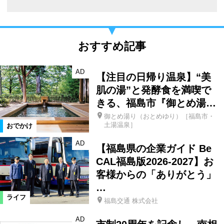
おすすめ記事
AD
【注目の日帰り温泉】“美
肌の湯”と発酵食を満喫で
きる、福島市『御とめ湯…
御とめ湯り（おとめゆり）［福島市・
土湯温泉］
おでかけ
AD
【福島県の企業ガイド Be
CAL福島版2026-2027】お
客様からの「ありがとう」
…
ライフ
福島交通 株式会社
AD