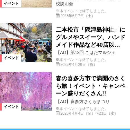
校説明会
イベント
※本イベントは終了しました。
2025年6月7日（土）
二本松市「隠津島神社」に
グルメやスイーツ、ハンド
メイド作品など40店以…
【AD】第13回 こはたマルシェ
イベント
※本イベントは終了しました。
2025年4月29日（祝）
春の喜多方市で満開のさく
ら旅！イベント・キャンペ
ーン盛りだくさん!!
【AD】喜多方さくらまつり
イベント
※本イベントは終了しました。
2025年4月4日（金）〜23日（水）