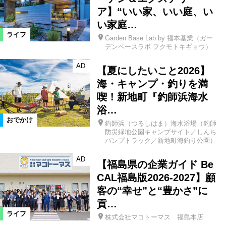
ア】“いい家、いい庭、い
い家庭…
ライフ
Garden Base Lab by 福本基業（ガー
デンベースラボ フクモトキギョウ）
AD
【夏にしたいこと2026】
海・キャンプ・釣りを満
喫！新地町『釣師浜海水
浴…
おでかけ
釣師浜（つるしはま）海水浴場（釣師
防災緑地公園キャンプサイト／しんち
パンプトラック／新地町海釣り公園）
AD
【福島県の企業ガイド Be
CAL福島版2026-2027】顧
客の“幸せ”と“豊かさ”に
貢…
ライフ
株式会社マコトーマス 福島本店