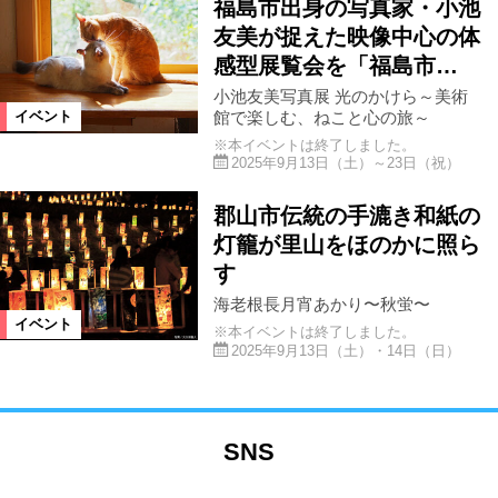
福島市出身の写真家・小池
友美が捉えた映像中心の体
感型展覧会を「福島市…
小池友美写真展 光のかけら～美術
館で楽しむ、ねこと心の旅～
イベント
※本イベントは終了しました。
2025年9月13日（土）～23日（祝）
郡山市伝統の手漉き和紙の
灯籠が里山をほのかに照ら
す
海老根長月宵あかり〜秋蛍〜
イベント
※本イベントは終了しました。
2025年9月13日（土）・14日（日）
SNS