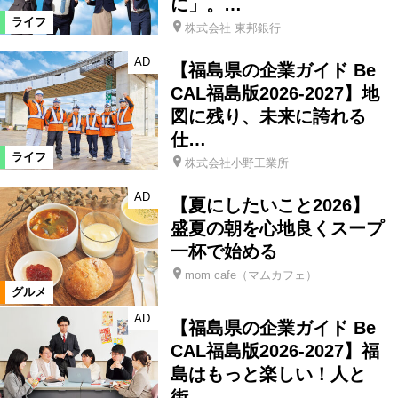
に」。…
ライフ
株式会社 東邦銀行
AD
【福島県の企業ガイド Be
CAL福島版2026-2027】地
図に残り、未来に誇れる
仕…
ライフ
株式会社小野工業所
AD
【夏にしたいこと2026】
盛夏の朝を心地良くスープ
一杯で始める
mom cafe（マムカフェ）
グルメ
AD
【福島県の企業ガイド Be
CAL福島版2026-2027】福
島はもっと楽しい！人と
街…