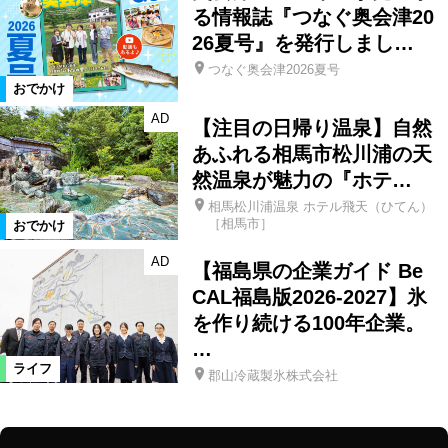
る情報誌『つなぐ奥会津20
26夏号』を発行しまし…
つなぐ奥会津2026夏号
おでかけ
AD
【注目の日帰り温泉】自然
あふれる相馬市松川浦の天
然温泉が魅力の『ホテ…
相馬松川浦温泉 ホテル飛天（ひてん）
［相馬市］
おでかけ
AD
【福島県の企業ガイド Be
CAL福島版2026-2027】氷
を作り続ける100年企業。
…
ライフ
郡山冷蔵製氷株式会社