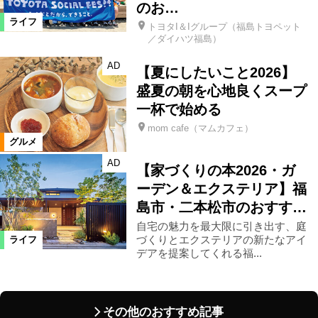
のお…
ライフ
トヨタI＆Iグループ（福島トヨペット
／ダイハツ福島）
AD
【夏にしたいこと2026】
盛夏の朝を心地良くスープ
一杯で始める
mom cafe（マムカフェ）
グルメ
AD
【家づくりの本2026・ガ
ーデン＆エクステリア】福
島市・二本松市のおすす…
自宅の魅力を最大限に引き出す、庭
づくりとエクステリアの新たなアイ
ライフ
デアを提案してくれる福...
その他のおすすめ記事