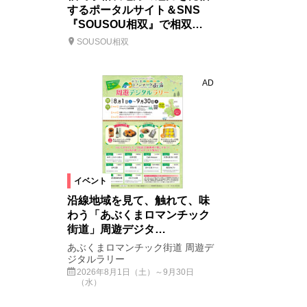
するポータルサイト＆SNS
『SOUSOU相双』で相双…
SOUSOU相双
AD
イベント
沿線地域を見て、触れて、味
わう「あぶくまロマンチック
街道」周遊デジタ…
あぶくまロマンチック街道 周遊デ
ジタルラリー
2026年8月1日（土）～9月30日
（水）