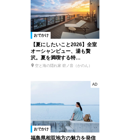
おでかけ
【夏にしたいこと2026】全室
オーシャンビュー、湯も贅
沢。夏を満喫する特…
空と海の隠れ家 碧ノ音（かのん）
AD
おでかけ
福島県相双地方の魅力を発信