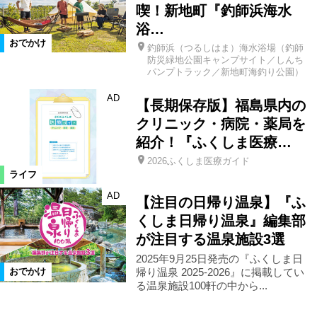
喫！新地町『釣師浜海水
浴…
おでかけ
釣師浜（つるしはま）海水浴場（釣師
防災緑地公園キャンプサイト／しんち
パンプトラック／新地町海釣り公園）
AD
【長期保存版】福島県内の
クリニック・病院・薬局を
紹介！『ふくしま医療…
2026ふくしま医療ガイド
ライフ
AD
【注目の日帰り温泉】『ふ
くしま日帰り温泉』編集部
が注目する温泉施設3選
2025年9月25日発売の『ふくしま日
帰り温泉 2025-2026』に掲載してい
おでかけ
る温泉施設100軒の中から...