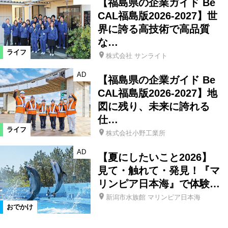
【福島県の企業ガイド Be
CAL福島版2026-2027】世
界に誇る高技術で高品質
な…
ライフ
株式会社 サンライト
AD
【福島県の企業ガイド Be
CAL福島版2026-2027】地
図に残り、未来に誇れる
仕…
ライフ
株式会社小野工業所
AD
【夏にしたいこと2026】
見て・触れて・発見！『マ
リンピア日本海』で体験…
新潟市水族館 マリンピア日本海
おでかけ