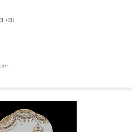
18⽇（⽇）
ださい。