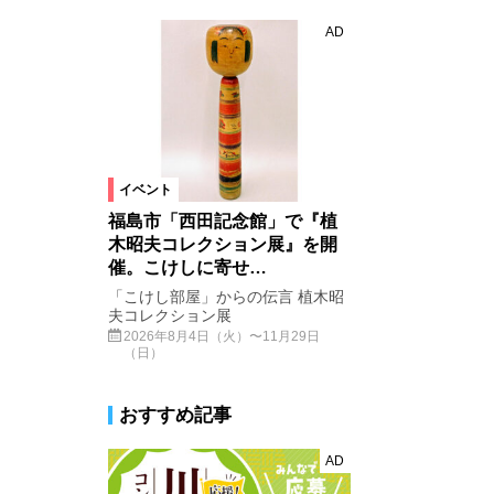
AD
イベント
福島市「西田記念館」で『植
木昭夫コレクション展』を開
催。こけしに寄せ…
「こけし部屋」からの伝言 植木昭
夫コレクション展
2026年8月4日（火）〜11月29日
（日）
おすすめ記事
AD