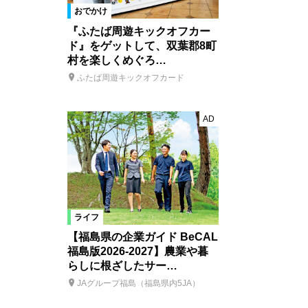
おでかけ
『ふたば周遊キックオフカー
ド』をゲットして、双葉郡8町
村を楽しくめぐろ…
ふたば周遊キックオフカード
AD
ライフ
【福島県の企業ガイド BeCAL
福島版2026-2027】農業や暮
らしに根ざしたサー…
JAグループ福島（福島県内5JA）