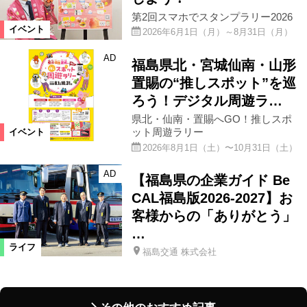
第2回スマホでスタンプラリー2026
イベント
2026年6月1日（月）～8月31日（月）
AD
福島県北・宮城仙南・山形
置賜の“推しスポット”を巡
ろう！デジタル周遊ラ…
県北・仙南・置賜へGO！推しスポ
ット周遊ラリー
イベント
2026年8月1日（土）〜10月31日（土）
AD
【福島県の企業ガイド Be
CAL福島版2026-2027】お
客様からの「ありがとう」
…
ライフ
福島交通 株式会社