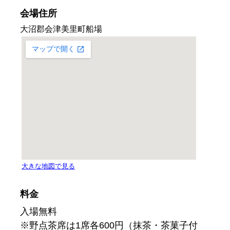
会場住所
料金
入場無料
※野点茶席は1席各600円（抹茶・茶菓子付