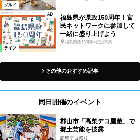
グルメ
AD
福島県が県政150周年！官
民ネットワークに参加して
一緒に盛り上げよう
福島県政150周年記念事業
ライフ
その他のおすすめ記事
同日開催のイベント
郡山市「高柴デコ屋敷」で
郷土芸能を披露
高柴デコ祭り