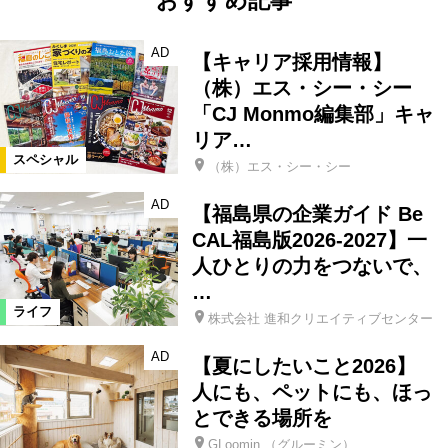
おすすめ記事
AD
【キャリア採用情報】
（株）エス・シー・シー
「CJ Monmo編集部」キャ
リア…
スペシャル
（株）エス・シー・シー
AD
【福島県の企業ガイド Be
CAL福島版2026-2027】一
人ひとりの力をつないで、
…
ライフ
株式会社 進和クリエイティブセンター
AD
【夏にしたいこと2026】
人にも、ペットにも、ほっ
とできる場所を
GLoomin.（グルーミン）