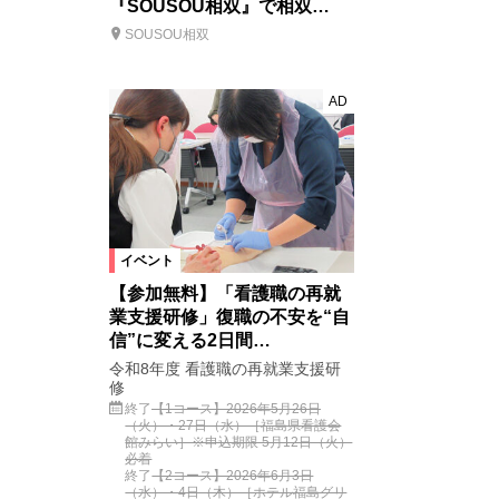
『SOUSOU相双』で相双…
SOUSOU相双
AD
イベント
【参加無料】「看護職の再就
業支援研修」復職の不安を“自
信”に変える2日間…
令和8年度 看護職の再就業支援研
修
終了
【1コース】2026年5月26日
（火）・27日（水）［福島県看護会
館みらい］※申込期限 5月12日（火）
必着
終了
【2コース】2026年6月3日
（水）・4日（木）［ホテル福島グリ