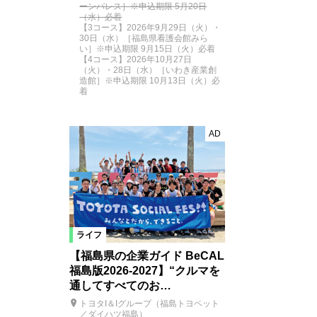
ーンパレス］※申込期限 5月20日
（水）必着
【3コース】2026年9月29日（火）・
30日（水）［福島県看護会館みら
い］※申込期限 9月15日（火）必着
【4コース】2026年10月27日
（火）・28日（水）［いわき産業創
造館］※申込期限 10月13日（火）必
着
AD
ライフ
【福島県の企業ガイド BeCAL
福島版2026-2027】“クルマを
通してすべてのお…
トヨタI＆Iグループ（福島トヨペット
／ダイハツ福島）