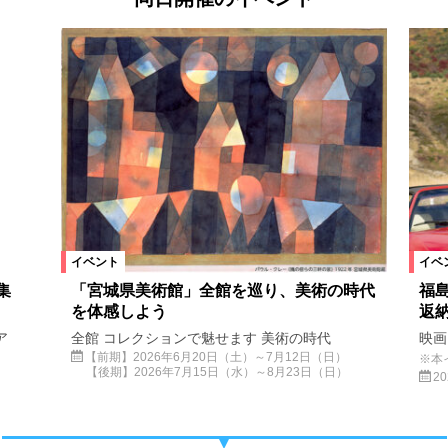
イベント
イベ
集
「宮城県美術館」全館を巡り、美術の時代
福
を体感しよう
返納
ア
全館 コレクションで魅せます 美術の時代
映画
【前期】2026年6月20日（土）～7月12日（日）
※本
【後期】2026年7月15日（水）～8月23日（日）
2