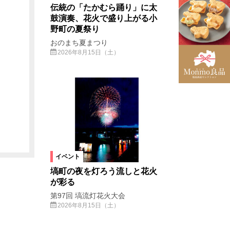
伝統の「たかむら踊り」に太
鼓演奏、花火で盛り上がる小
野町の夏祭り
おのまち夏まつり
2026年8月15日（土）
イベント
塙町の夜を灯ろう流しと花火
が彩る
第97回 塙流灯花火大会
2026年8月15日（土）