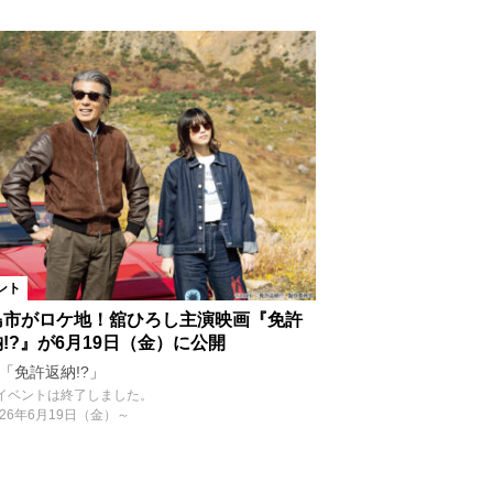
ント
島市がロケ地！舘ひろし主演映画『免許
!?』が6月19日（金）に公開
「免許返納!?」
イベントは終了しました。
026年6月19日（金）～