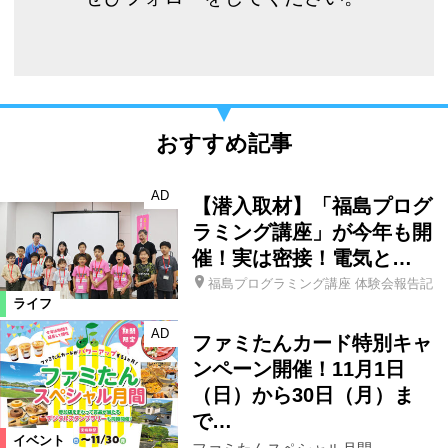
おすすめ記事
AD
【潜入取材】「福島プログ
ラミング講座」が今年も開
催！実は密接！電気と…
福島プログラミング講座 体験会報告記
ライフ
AD
ファミたんカード特別キャ
ンペーン開催！11月1日
（日）から30日（月）ま
で…
イベント