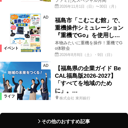
ファミたんスペシャル月間
2026年11月1日（日）〜30日（月）
AD
福島市「こむこむ館」で、
重機操作シミュレーション
『重機でGo』を使用し…
本物みたいに重機を操作！重機でG
o体験会
イベント
2026年8月8日（土）・9日（日）
AD
【福島県の企業ガイド Be
CAL福島版2026-2027】
「すべてを地域のため
に」。…
ライフ
株式会社 東邦銀行
その他のおすすめ記事