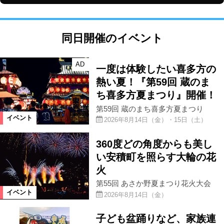
同日開催のイベント
AD
一度は体験したい喜多方の
熱い夏！『第59回 蔵のま
ち喜多方夏まつり』開催！
第59回 蔵のまち喜多方夏まつり
イベント
2026年8月14日（金）・15日（土）
360度どの角度からも美し
い安積町を照らす大輪の花
火
第55回 あさか野夏まつり花火大会
イベント
2026年8月14日（金）
子ども盆踊りなど、家族連