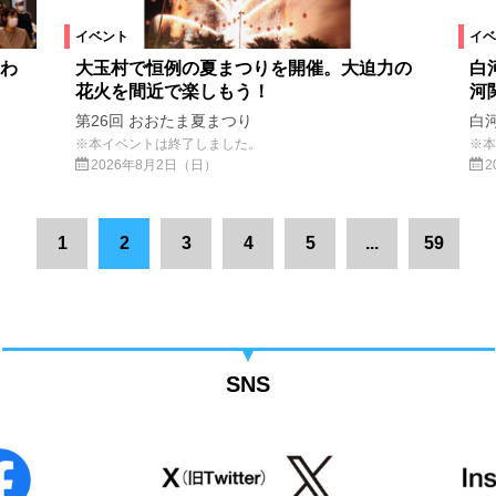
イベント
イベ
わ
大玉村で恒例の夏まつりを開催。大迫力の
白
花火を間近で楽しもう！
河
第26回 おおたま夏まつり
白
※本イベントは終了しました。
※本
2026年8月2日（日）
2
1
2
3
4
5
...
59
SNS