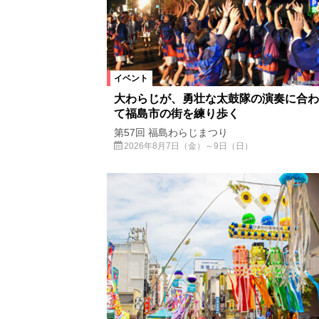
イベント
大わらじが、勇壮な太鼓隊の演奏に合わ
て福島市の街を練り歩く
第57回 福島わらじまつり
2026年8月7日（金）～9日（日）