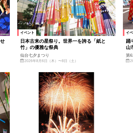
イベント
イベ
せ
日本古来の星祭り。世界一を誇る「紙と
踊
竹」の優雅な祭典
山
仙台七夕まつり
第
2026年8月6日（木）〜8日（土）
2