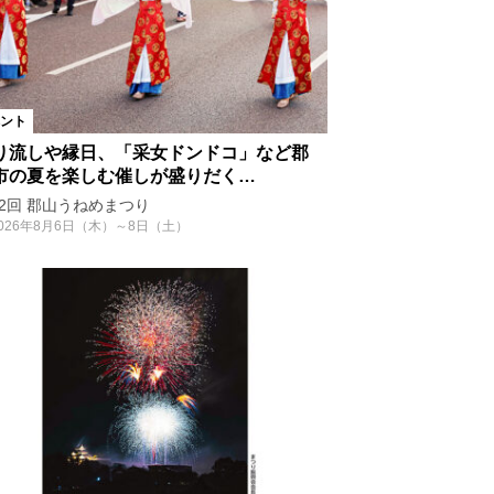
ント
り流しや縁日、「采女ドンドコ」など郡
市の夏を楽しむ催しが盛りだく…
62回 郡山うねめまつり
026年8月6日（木）～8日（土）