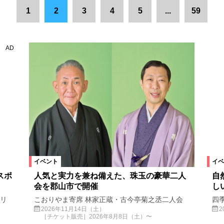
市
県中エリア
福島市
県北エリア
いわき市
浜通りエリ
1
2
3
4
5
...
59
田村市
飯舘村
浪江町
葛尾村
川内村
福島県
宮
AD
白河市
県南エリア
塙町
金山町
新地町
檜枝岐村
原村
須賀川市
会津若松市
本宮市
鏡石町
新潟県
小野町
桑折町
会津美里町
三島町
玉川村
米沢市
磐梯町
浅川町
中島村
富岡町
古殿町
棚倉町
東京都
神奈川県
平田村
天栄村
石川町
白石市
福
イベント
イベ
スポ
人気と実力を兼ね備えた、珠玉の豪華二人
自
会を郡山市で開催
し
スポーツ
ステージ
アート
スクリーン
上映会
コンサ
ラリ
こおりやま寄席 林家正蔵・古今亭菊之丞二人会
四季
2026年11月14日（土）
2
イルミネーション
花火
マルシェ
［チケット販売］2026年8月8日（土）〜