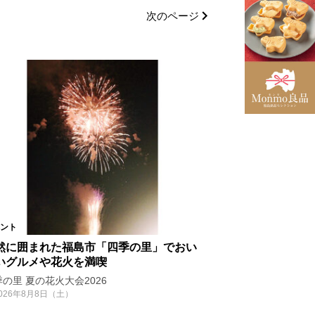
ア
二本松市
次のページ
城県
山形県
三春町
楢葉町
西郷村
泉崎村
双葉町
川俣町
昭和村
只見町
島市郊外
他県
ント
然に囲まれた福島市「四季の里」でおい
いグルメや花火を満喫
ート
ライブ
の里 夏の花火大会2026
026年8月8日（土）