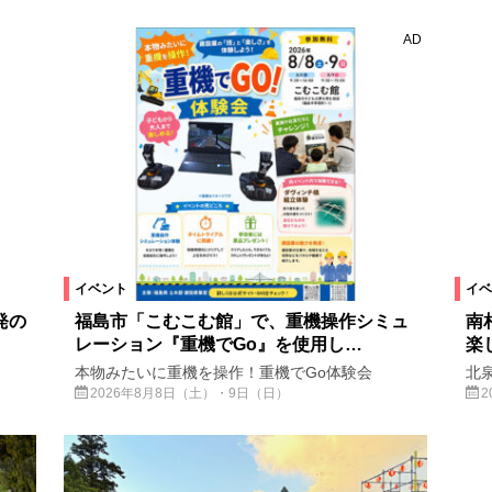
AD
絞り込む
イベント
イベ
発の
福島市「こむこむ館」で、重機操作シミュ
南
レーション『重機でGo』を使用し…
楽
本物みたいに重機を操作！重機でGo体験会
北泉
2026年8月8日（土）・9日（日）
2