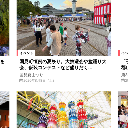
イベント
イベ
を
国見町恒例の夏祭り。大抽選会や盆踊り大
「
会、仮装コンテストなど盛りだく…
郡
国見夏まつり
第
2026年8月8日（土）
2