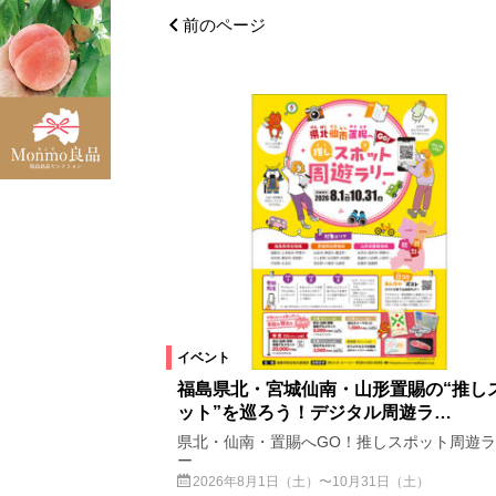
喜多方市
会津エリア
郡山
前のページ
伊達市
南相馬市
柳津町
国見町
仙台市
大玉村
福島県全域
南会津町
北塩
会津坂下町
相馬市
下郷町
猪苗代町
大熊町
西会津町
鮫川村
広野町
湯川村
イベント
カテゴリ
福島県北・宮城仙南・山形置賜の“推し
ット”を巡ろう！デジタル周遊ラ…
キッズイベント
公演・講座
県北・仙南・置賜へGO！推しスポット周遊
ー
ご当地ネタ
グルメ
祭り
2026年8月1日（土）〜10月31日（土）