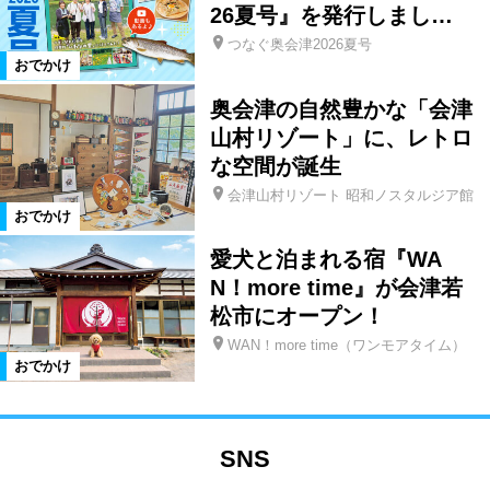
26夏号』を発行しまし…
つなぐ奥会津2026夏号
おでかけ
奥会津の自然豊かな「会津
山村リゾート」に、レトロ
な空間が誕生
会津山村リゾート 昭和ノスタルジア館
おでかけ
愛犬と泊まれる宿『WA
N！more time』が会津若
松市にオープン！
WAN！more time（ワンモアタイム）
おでかけ
SNS