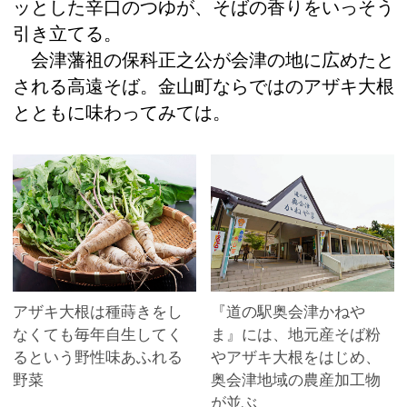
ッとした辛口のつゆが、そばの香りをいっそう
引き立てる。
会津藩祖の保科正之公が会津の地に広めたと
される高遠そば。金山町ならではのアザキ大根
とともに味わってみては。
アザキ大根は種蒔きをし
『道の駅奥会津かねや
なくても毎年自生してく
ま』には、地元産そば粉
るという野性味あふれる
やアザキ大根をはじめ、
野菜
奥会津地域の農産加工物
が並ぶ