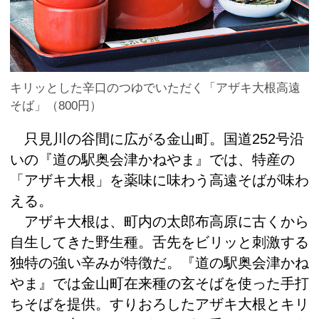
キリッとした辛口のつゆでいただく「アザキ大根高遠
そば」（800円）
只見川の谷間に広がる金山町。国道252号沿
いの『道の駅奥会津かねやま』では、特産の
「アザキ大根」を薬味に味わう高遠そばが味わ
える。
アザキ大根は、町内の太郎布高原に古くから
自生してきた野生種。舌先をビリッと刺激する
独特の強い辛みが特徴だ。『道の駅奥会津かね
やま』では金山町在来種の玄そばを使った手打
ちそばを提供。すりおろしたアザキ大根とキリ