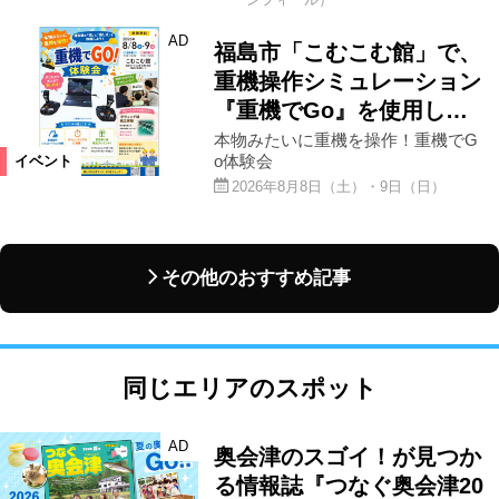
AD
福島市「こむこむ館」で、
重機操作シミュレーション
『重機でGo』を使用し…
本物みたいに重機を操作！重機でG
o体験会
イベント
2026年8月8日（土）・9日（日）
その他のおすすめ記事
同じエリアのスポット
AD
奥会津のスゴイ！が見つか
る情報誌『つなぐ奥会津20