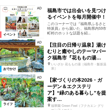
AD
福島市では出会いを見つけ
るイベントを毎月開催中！
このコーナーでは『福島県ふるさと
特派員』から届いた、福島県内59市
町村のホットな話題を紹...
イベント
AD
【注目の日帰り温泉】湯け
むりと癒やしのテーマパー
ク福島市『花ももの湯…
いいざか 花ももの湯［福島市・飯坂温
泉］
おでかけ
AD
【家づくりの本2026・ガ
ーデン＆エクステリ
ア】“緑のある暮らし”を提
案す…
ライフ
福華園 Green Feel（フクカエン グリ
ーンフィール）