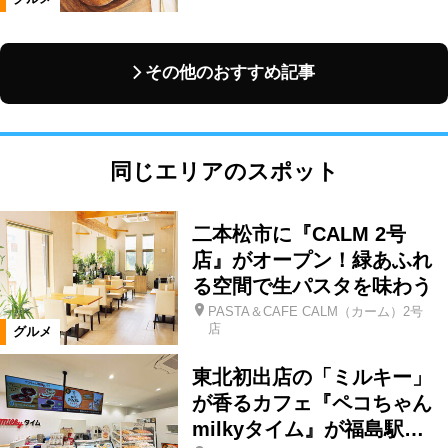
その他のおすすめ記事
同じエリアのスポット
二本松市に『CALM 2号
店』がオープン！緑あふれ
る空間で生パスタを味わう
PASTA＆CAFE CALM（カーム）2号
店
グルメ
東北初出店の「ミルキー」
が香るカフェ『ペコちゃん
milkyタイム』が福島駅…