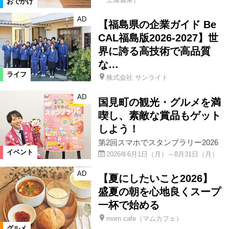
おでかけ
AD
【福島県の企業ガイド Be
CAL福島版2026-2027】世
界に誇る高技術で高品質
な…
ライフ
株式会社 サンライト
AD
国見町の観光・グルメを満
喫し、素敵な賞品もゲット
しよう！
第2回スマホでスタンプラリー2026
イベント
2026年6月1日（月）～8月31日（月）
AD
【夏にしたいこと2026】
盛夏の朝を心地良くスープ
一杯で始める
mom cafe（マムカフェ）
グルメ