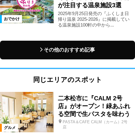
が注目する温泉施設3選
2025年9月25日発売の『ふくしま日
帰り温泉 2025-2026』に掲載してい
おでかけ
る温泉施設100軒の中から...
その他のおすすめ記事
同じエリアのスポット
二本松市に『CALM 2号
店』がオープン！緑あふれ
る空間で生パスタを味わう
PASTA＆CAFE CALM（カーム）2号
店
グルメ