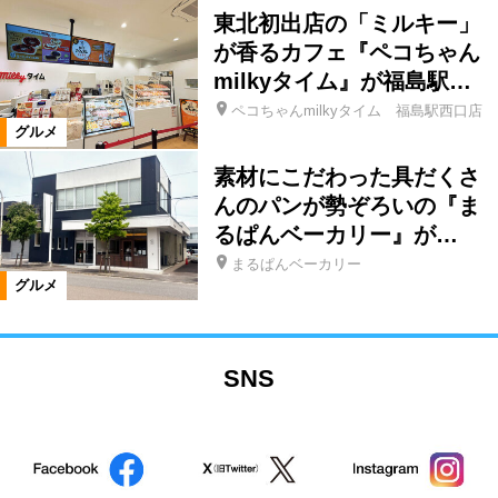
東北初出店の「ミルキー」
が香るカフェ『ペコちゃん
milkyタイム』が福島駅…
ペコちゃんmilkyタイム 福島駅西口店
グルメ
素材にこだわった具だくさ
んのパンが勢ぞろいの『ま
るぱんベーカリー』が…
まるぱんベーカリー
グルメ
SNS