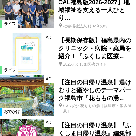
CAL福島版2026-2027】地
域福祉を支える一人ひと
り…
ライフ
社会福祉法人 けやきの村
AD
【長期保存版】福島県内の
クリニック・病院・薬局を
紹介！『ふくしま医療…
2026ふくしま医療ガイド
ライフ
AD
【注目の日帰り温泉】湯け
むりと癒やしのテーマパー
ク福島市『花ももの湯…
いいざか 花ももの湯［福島市・飯坂温
泉］
おでかけ
AD
【注目の日帰り温泉】『ふ
くしま日帰り温泉』編集部