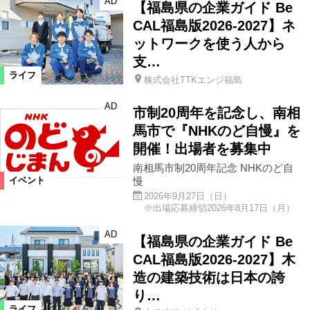
AD
【福島県の企業ガイド Be
CAL福島版2026-2027】ネ
ットワークを使う人から
支…
ライフ
株式会社TTKエンジ福島
AD
市制20周年を記念し、南相
馬市で『NHKのど自慢』を
開催！出場者を募集中
南相馬市制20周年記念 NHKのど自
慢
イベント
2026年9月27日（日）
※出場応募締切2026年8月17日（月）
AD
【福島県の企業ガイド Be
CAL福島版2026-2027】木
造の建築技術は日本の誇
り…
ライフ