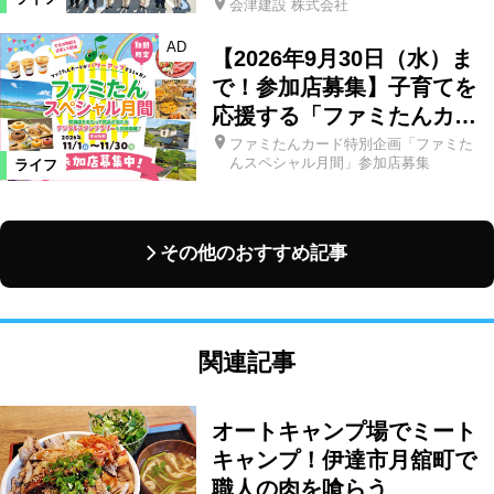
会津建設 株式会社
AD
【2026年9月30日（水）ま
で！参加店募集】子育てを
応援する「ファミたんカ…
ファミたんカード特別企画「ファミた
んスペシャル月間」参加店募集
ライフ
その他のおすすめ記事
関連記事
オートキャンプ場でミート
キャンプ！伊達市月舘町で
職人の肉を喰らう