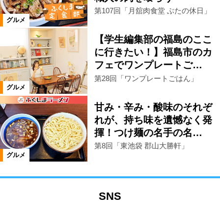
第107回「月舘肉食堂 ぶたの休日」
グルメ
【学生編集部の福島のここ
に行きたい！】福島市のカ
フェでワンプレートご…
第28回「ワンプレートごはん」
グルメ
甘み・辛み・酸味のそれぞ
れが、持ち味を遺憾なく発
揮！つけ麺の名手の名…
第8回「東池袋 郡山大勝軒」
グルメ
SNS