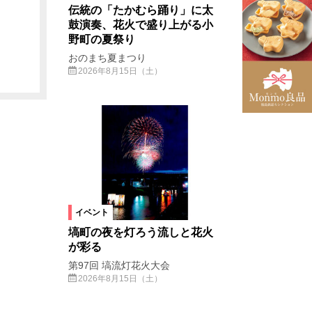
伝統の「たかむら踊り」に太
鼓演奏、花火で盛り上がる小
野町の夏祭り
おのまち夏まつり
2026年8月15日（土）
イベント
塙町の夜を灯ろう流しと花火
が彩る
第97回 塙流灯花火大会
2026年8月15日（土）