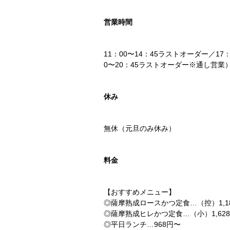
営業時間
11：00〜14：45ラストオーダー／17
0〜20：45ラストオーダー※通し営業
休み
無休（元旦のみ休み）
料金
【おすすめメニュー】
◎薩摩熟成ロースかつ定食…（控）1,1
◎薩摩熟成ヒレかつ定食…（小）1,62
◎平日ランチ…968円〜