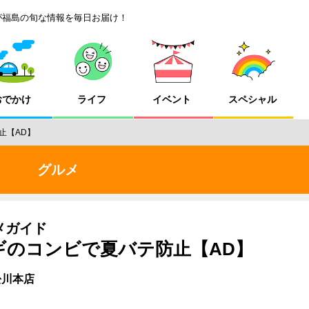
が福島の旬な情報を毎日お届け！
おでかけ
ライフ
イベント
スペシャル
止【AD】
グルメ
ルメガイド
ギのコンビで夏バテ防止【AD】
松川本店