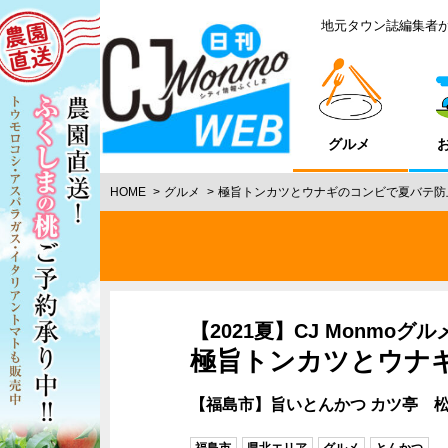
地元タウン誌編集者
グルメ
HOME
グルメ
極旨トンカツとウナギのコンビで夏バテ防
【2021夏】CJ Monmoグ
極旨トンカツとウナ
【福島市】旨いとんかつ カツ亭 