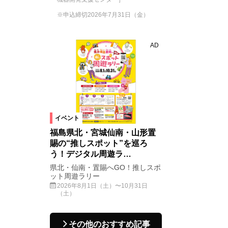
※申込締切2026年7月31日（金）
AD
イベント
福島県北・宮城仙南・山形置
賜の“推しスポット”を巡ろ
う！デジタル周遊ラ…
県北・仙南・置賜へGO！推しスポ
ット周遊ラリー
2026年8月1日（土）〜10月31日
（土）
その他のおすすめ記事