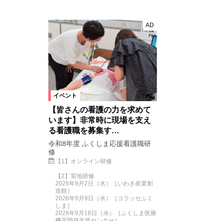
AD
イベント
【皆さんの看護の力を求めて
います】非常時に現場を支え
る看護職を募集す…
令和8年度 ふくしま応援看護職研
修
【1】オンライン研修
【2】実地研修
2026年9月2日（水）［いわき産業創
造館］
2026年9月9日（水）［コラッセふく
しま］
2026年9月16日（水）［ふくしま医療
機器開発支援センター］