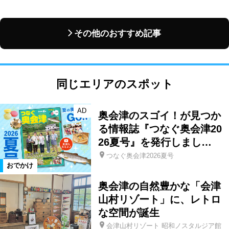
その他のおすすめ記事
同じエリアのスポット
AD
奥会津のスゴイ！が見つか
る情報誌『つなぐ奥会津20
26夏号』を発行しまし…
つなぐ奥会津2026夏号
おでかけ
奥会津の自然豊かな「会津
山村リゾート」に、レトロ
な空間が誕生
会津山村リゾート 昭和ノスタルジア館