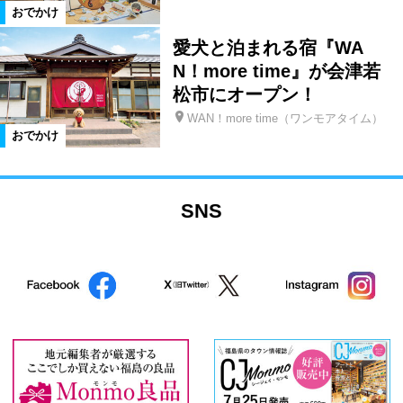
おでかけ
愛犬と泊まれる宿『WA
N！more time』が会津若
松市にオープン！
WAN！more time（ワンモアタイム）
おでかけ
SNS