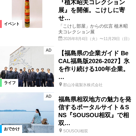
『植木昭夫コレクション
展』を開催。こけしに寄
せ…
イベント
「こけし部屋」からの伝言 植木昭
夫コレクション展
2026年8月4日（火）〜11月29日（日）
AD
【福島県の企業ガイド Be
CAL福島版2026-2027】氷
を作り続ける100年企業。
…
ライフ
郡山冷蔵製氷株式会社
AD
福島県相双地方の魅力を発
信するポータルサイト＆S
NS『SOUSOU相双』で相
双…
おでかけ
SOUSOU相双