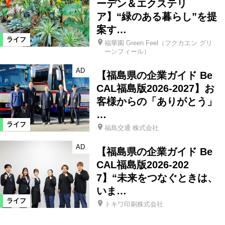
ーデン＆エクステリ
ア】“緑のある暮らし”を提
案す…
ライフ
福華園 Green Feel（フクカエン グリ
ーンフィール）
AD
【福島県の企業ガイド Be
CAL福島版2026-2027】お
客様からの「ありがとう」
…
ライフ
福島交通 株式会社
AD
【福島県の企業ガイド Be
CAL福島版2026-202
7】“未来をつなぐときは、
いま…
ライフ
トキワ印刷株式会社