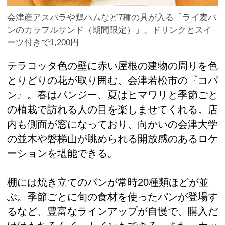
会津産アスパラや鶏ハムなど7種の具が入る「ライ麦パ
ンのカラフルサンド（期間限定）」。ドリンクとスイ
ーツ付きで1,200円
テラコッタ色の壁に赤い屋根の建物の周りを色
とりどりの花が取り囲む、会津若松市の『コパ
ン』。春はパンジー、夏はヒマワリと季節ごと
の植栽で訪れる人の目を楽しませてくれる。店
内も側面が窓になっており、向かいの会津大学
の並木や磐梯山が眺められる開放感のあるロケ
ーションを堪能できる。
棚には焼き立てのパンが常時20種類ほどが並
ぶ。季節ごとに旬の食材を使ったパンが登場す
るなど、豊富なラインアップが自慢で、購入だ