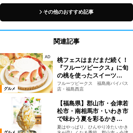
その他のおすすめ記事
関連記事
AD
桃フェスはまだまだ続く！
『フルーツピークス』に旬
の桃を使ったスイーツ…
フルーツピークス 福島南バイパス
店・福島西店
グルメ
【福島県】郡山市・会津若
松市・南相馬市・いわき市
で味わう夏を彩るかき…
夏はやっぱり、ひんやり冷たいかき
氷が恋しくなる季節。郡山市・会津
グルメ