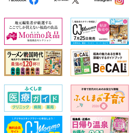
特産品
和食
創作料理
スイーツ
うなぎ
2020年夏の宴会情報
絞り込む