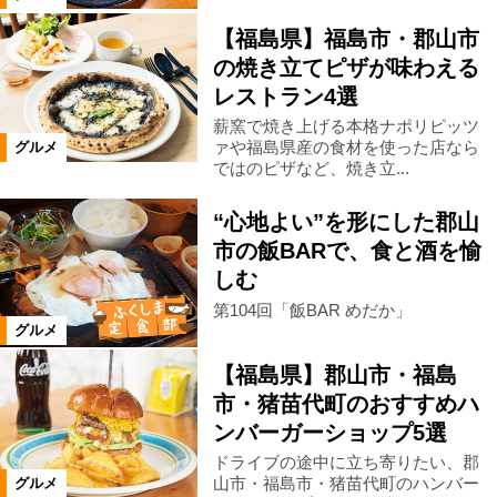
食事処・レストラン
【福島県】福島市・郡山市
の焼き立てピザが味わえる
お好み焼き・もんじゃ
たこ焼き
レストラン4選
薪窯で焼き上げる本格ナポリピッツ
ァや福島県産の食材を使った店なら
グルメ
肉料理
ステーキ・鉄板焼き
ではのピザなど、焼き立...
“心地よい”を形にした郡山
焼肉
しゃぶしゃぶ
とんかつ
市の飯BARで、食と酒を愉
しむ
ラーメン
そば・うどん
第104回「飯BAR めだか」
グルメ
パン・ベーカリーレストラン
その他
【福島県】郡山市・福島
市・猪苗代町のおすすめハ
ンバーガーショップ5選
イタリアン
ピザ
ドライブの途中に立ち寄りたい、郡
山市・福島市・猪苗代町のハンバー
グルメ