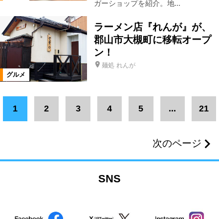
テイクアウト・弁当・惣菜
カフェ
ガーショップを紹介。地...
ラーメン店『れんが』が、
定食
洋菓子
和菓子
郡山市大槻町に移転オープ
ン！
和洋菓子
麺処 れんが
グルメ
ジェラート・ソフトクリーム
肉
1
2
3
4
5
...
21
ご当地グルメ
バー
ランチ
次のページ
居酒屋
お子様ランチ
地酒
SNS
ワイン
焼酎
串焼き・焼き鳥