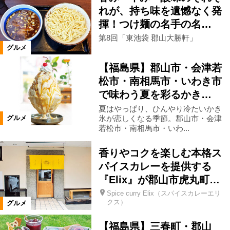
れが、持ち味を遺憾なく発
揮！つけ麺の名手の名…
北塩原村
喜多方市
田村市
第8回「東池袋 郡山大勝軒」
グルメ
白河市
県南エリア
西郷村
【福島県】郡山市・会津若
松市・南相馬市・いわき市
会津美里町
大熊町
相馬市
で味わう夏を彩るかき…
夏はやっぱり、ひんやり冷たいかき
氷が恋しくなる季節。郡山市・会津
グルメ
玉川村
大玉村
鏡石町
若松市・南相馬市・いわ...
香りやコクを楽しむ本格ス
石川町
浅川町
川俣町
パイスカレーを提供する
『Elix』が郡山市虎丸町…
飯舘村
新地町
国見町
Spice curry Elix（スパイスカレーエリ
クス）
グルメ
桑折町
福島県全域
西会津町
【福島県】三春町・郡山