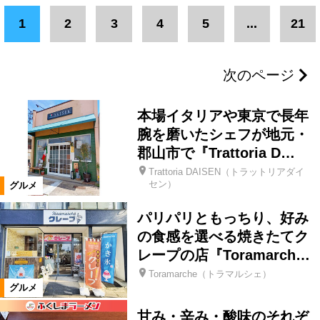
エリア
1
2
3
4
5
...
21
二本松市
県北エリア
伊達市
次のページ
福島市
郡山市
県中エリア
本場イタリアや東京で長年
会津若松市
南相馬市
いわき市
腕を磨いたシェフが地元・
郡山市で『Trattoria D…
Trattoria DAISEN（トラットリアダイ
会津エリア
浜通りエリア
セン）
グルメ
パリパリともっちり、好み
三春町
富岡町
柳津町
の食感を選べる焼きたてク
レープの店『Toramarch…
本宮市
楢葉町
猪苗代町
Toramarche（トラマルシェ）
グルメ
須賀川市
湯川村
会津坂下町
甘み・辛み・酸味のそれぞ