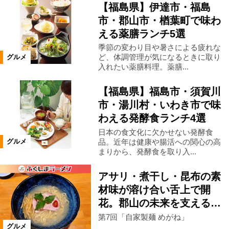
【福島県】伊達市・福島
市・郡山市・楢葉町で味わ
仙台市
米沢市
高畠町
える薬膳ランチ5選
季節の変わり目や暑さによる疲れな
福島市郊外
福島市市街地
ど、体調管理が気になるときに取り
グルメ
入れたい薬膳料理。薬膳...
カテゴリ
【福島県】福島市・須賀川
市・湯川村・いわき市で味
洋食
中国料理・台湾料理
わえる発酵食ランチ4選
日本の食文化に欠かせない発酵食
韓国料理
カレー
餃子
品。近年は健康や腸活への関心の高
グルメ
まりから、発酵食を取り入...
アジア料理
日本料理
郷土料理
アサリ・煮干し・昆布の素
材味が溶け合い舌上で開
花。郡山の未来を支える…
寿司
魚料理
天ぷら・串揚げ
第7回「自家製麺 めがね」
グルメ