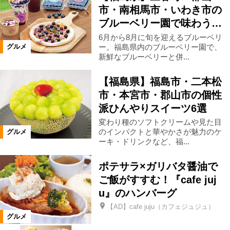
市・南相馬市・いわき市の
ブルーベリー園で味わう…
磐梯町
小野町
天栄村
6月から8月に旬を迎えるブルーベリ
ー。福島県内のブルーベリー園で、
グルメ
泉崎村
平田村
塙町
三島町
新鮮なブルーベリーと併...
【福島県】福島市・二本松
金山町
下郷町
南会津町
市・本宮市・郡山市の個性
派ひんやりスイーツ6選
浪江町
昭和村
只見町
変わり種のソフトクリームや見た目
のインパクトと華やかさが魅力のケ
グルメ
ーキ・ドリンクなど、福...
川内村
棚倉町
広野町
ポテサラ×ガリバタ醤油で
ご飯がすすむ！『cafe juj
矢祭町
葛尾村
矢吹町
u』のハンバーグ
【AD】cafe juju（カフェジュジュ）
グルメ
山形県
宮城県
鮫川村