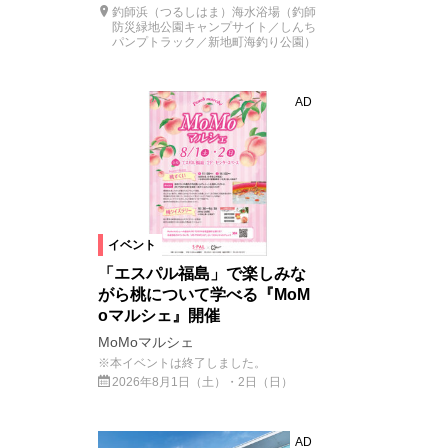
釣師浜（つるしはま）海水浴場（釣師
防災緑地公園キャンプサイト／しんち
パンプトラック／新地町海釣り公園）
AD
イベント
「エスパル福島」で楽しみな
がら桃について学べる『MoM
oマルシェ』開催
MoMoマルシェ
※本イベントは終了しました。
2026年8月1日（土）・2日（日）
AD