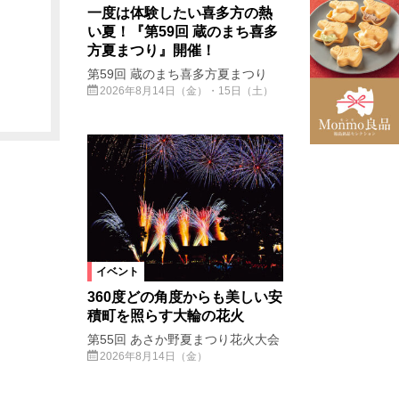
一度は体験したい喜多方の熱
い夏！『第59回 蔵のまち喜多
方夏まつり』開催！
第59回 蔵のまち喜多方夏まつり
2026年8月14日（金）・15日（土）
イベント
360度どの角度からも美しい安
積町を照らす大輪の花火
第55回 あさか野夏まつり花火大会
2026年8月14日（金）