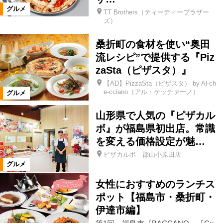
グルメ
TT Brothers（ティーティーブラザー
ズ）
北塩原村
喜多方市
田村市
桑折町の食材を使い“奥田
流レシピ”で提供する『Piz
白河市
県南エリア
西郷村
zaSta（ピザスタ）』
【AD】PizzaSta（ピザスタ） by Al-ch
会津美里町
大熊町
相馬市
e-cciano（アル・ケッチァーノ）
グルメ
山形県で人気の『ピザカル
玉川村
大玉村
鏡石町
ボ』が福島県初出店。常識
を変える価格設定が魅…
石川町
浅川町
川俣町
ピザカルボ 郡山小原田店
グルメ
女性におすすめのランチス
飯舘村
新地町
国見町
ポット【福島市・桑折町・
伊達市編】
桑折町
福島県全域
西会津町