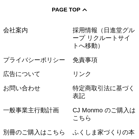
テイクアウト・弁当・惣菜
カフェ
PAGE TOP
定食
洋菓子
和菓子
会社案内
採用情報（日進堂グル
ープ リクルートサイ
和洋菓子
トへ移動）
プライバシーポリシー
免責事項
ジェラート・ソフトクリーム
肉
広告について
リンク
ご当地グルメ
バー
ランチ
お問い合わせ
特定商取引法に基づく
表記
居酒屋
お子様ランチ
地酒
一般事業主行動計画
CJ Monmo のご購入は
こちら
ワイン
焼酎
串焼き・焼き鳥
別冊のご購入はこちら
ふくしま家づくりの本