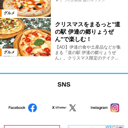
くつろぎ納屋 森のキッチン
仙台市
米沢市
高畠町
グルメ
クリスマスをまるっと"道
福島市郊外
福島市市街地
の駅 伊達の郷りょうぜ
ん"で楽しむ！
カテゴリ
【AD】伊達の食や土産品などが集
まる『道の駅 伊達の郷りょうぜ
グルメ
ん』。クリスマス限定のテイク...
洋食
中国料理・台湾料理
韓国料理
カレー
餃子
SNS
アジア料理
日本料理
郷土料理
寿司
魚料理
天ぷら・串揚げ