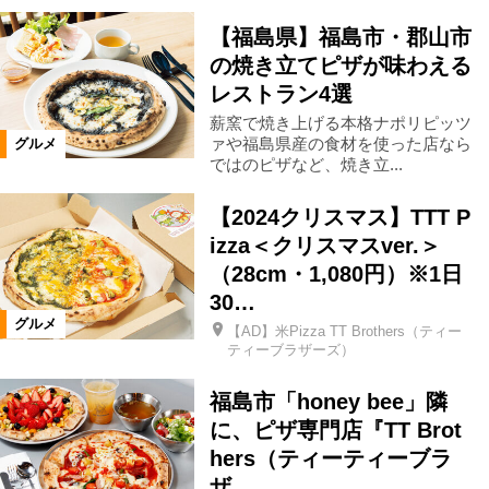
エリア
【福島県】福島市・郡山市
の焼き立てピザが味わえる
郡山市
県中エリア
二本松市
レストラン4選
薪窯で焼き上げる本格ナポリピッツ
県北エリア
伊達市
福島市
ァや福島県産の食材を使った店なら
グルメ
ではのピザなど、焼き立...
会津若松市
南相馬市
いわき市
【2024クリスマス】TTT P
izza＜クリスマスver.＞
会津エリア
浜通りエリア
（28cm・1,080円）※1日
30…
グルメ
【AD】米Pizza TT Brothers（ティー
三春町
富岡町
柳津町
ティーブラザーズ）
福島市「honey bee」隣
本宮市
楢葉町
猪苗代町
に、ピザ専門店『TT Brot
hers（ティーティーブラ
須賀川市
湯川村
会津坂下町
ザ…