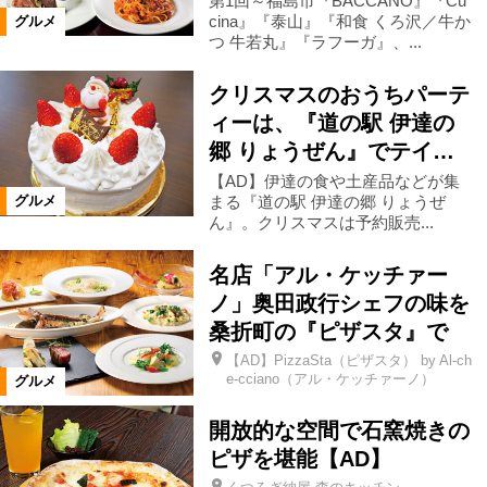
第1回～福島市『BACCANO』『Cu
cina』『泰山』『和食 くろ沢／牛か
グルメ
つ 牛若丸』『ラフーガ』、...
磐梯町
小野町
天栄村
クリスマスのおうちパーテ
泉崎村
平田村
塙町
三島町
ィーは、『道の駅 伊達の
郷 りょうぜん』でテイ…
【AD】伊達の食や土産品などが集
金山町
下郷町
南会津町
まる『道の駅 伊達の郷 りょうぜ
グルメ
ん』。クリスマスは予約販売...
浪江町
昭和村
只見町
名店「アル・ケッチァー
ノ」奥田政行シェフの味を
川内村
棚倉町
広野町
桑折町の『ピザスタ』で
【AD】PizzaSta（ピザスタ） by Al-ch
e-cciano（アル・ケッチァーノ）
グルメ
矢祭町
葛尾村
矢吹町
開放的な空間で石窯焼きの
ピザを堪能【AD】
山形県
宮城県
鮫川村