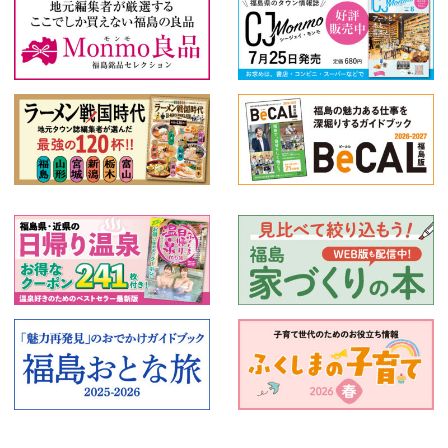
食事処・レストラン
お好み焼き・もんじゃ
たこ焼き
肉料理
ステーキ・鉄板焼き
焼肉
しゃぶしゃぶ
とんかつ
ラーメン
そば・うどん
パン・ベーカリーレストラン
その他
イタリアン
ピザ