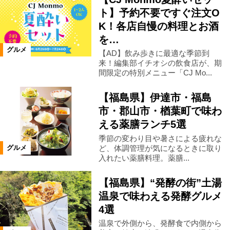
ト】予約不要ですぐ注文O
K！各店自慢の料理とお酒
北塩原村
喜多方市
田村市
を…
グルメ
【AD】飲み歩きに最適な季節到
白河市
県南エリア
西郷村
来！編集部イチオシの飲食店が、期
間限定の特別メニュー「CJ Mo...
会津美里町
大熊町
相馬市
【福島県】伊達市・福島
市・郡山市・楢葉町で味わ
える薬膳ランチ5選
玉川村
大玉村
鏡石町
季節の変わり目や暑さによる疲れな
ど、体調管理が気になるときに取り
グルメ
石川町
浅川町
川俣町
入れたい薬膳料理。薬膳...
【福島県】“発酵の街”土湯
飯舘村
新地町
国見町
温泉で味わえる発酵グルメ
4選
桑折町
福島県全域
西会津町
温泉で外側から、発酵食で内側から