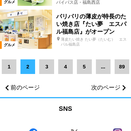
テイクアウト・弁当・惣菜
カフェ
バイパス店・福島西店
グルメ
パリパリの薄皮が特長のた
定食
洋菓子
和菓子
い焼き店『たい夢 エスパ
ル福島店』がオープン
和洋菓子
薄皮たい焼き たい夢（たいむ） エス
パル福島店
グルメ
ジェラート・ソフトクリーム
肉
1
2
3
4
5
...
89
ご当地グルメ
バー
ランチ
前のページ
次のページ
居酒屋
お子様ランチ
地酒
SNS
ワイン
焼酎
串焼き・焼き鳥