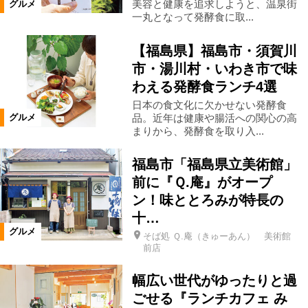
美容と健康を追求しようと、温泉街
グルメ
一丸となって発酵食に取...
磐梯町
小野町
天栄村
【福島県】福島市・須賀川
市・湯川村・いわき市で味
泉崎村
平田村
塙町
三島町
わえる発酵食ランチ4選
日本の食文化に欠かせない発酵食
品。近年は健康や腸活への関心の高
グルメ
金山町
下郷町
南会津町
まりから、発酵食を取り入...
浪江町
昭和村
只見町
福島市「福島県立美術館」
前に『Ｑ.庵』がオープ
ン！味ととろみが特長の
川内村
棚倉町
広野町
十…
グルメ
そば処 Ｑ.庵（きゅーあん） 美術館
前店
矢祭町
葛尾村
矢吹町
幅広い世代がゆったりと過
山形県
宮城県
鮫川村
ごせる『ランチカフェ み