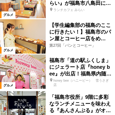
らい』が福島市八島田に…
ランチカフェ みらい
仙台市
米沢市
高畠町
グルメ
【学生編集部の福島のここ
福島市郊外
福島市市街地
に行きたい！】福島市のパ
ン屋とコーヒー店をめ…
カテゴリ
第27回「パンとコーヒー」
グルメ
洋食
中国料理・台湾料理
福島市「道の駅ふくしま」
にジェラート店『honey b
韓国料理
カレー
餃子
ee』が出店！福島県内随…
honey bee（ハニービー） 雪うさぎ
店
アジア料理
日本料理
郷土料理
グルメ
「福島市役所」9階に多彩
寿司
魚料理
天ぷら・串揚げ
なランチメニューを味わえ
る『あんさんぶる』がオ…