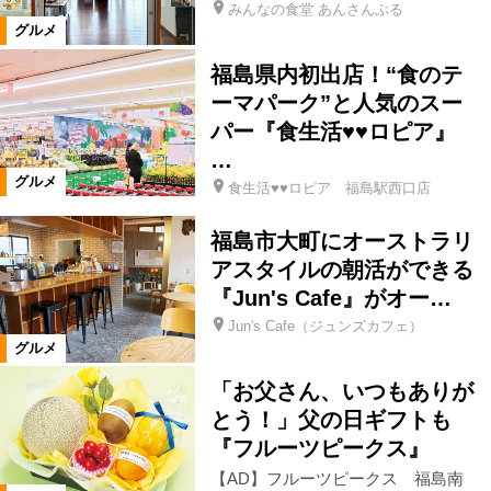
みんなの食堂 あんさんぶる
食事処・レストラン
グルメ
福島県内初出店！“食のテ
お好み焼き・もんじゃ
たこ焼き
ーマパーク”と人気のスー
パー『食生活♥♥ロピア』
肉料理
ステーキ・鉄板焼き
…
グルメ
食生活♥♥ロピア 福島駅西口店
焼肉
しゃぶしゃぶ
とんかつ
福島市大町にオーストラリ
アスタイルの朝活ができる
ラーメン
そば・うどん
『Jun's Cafe』がオー…
Jun's Cafe（ジュンズカフェ）
グルメ
パン・ベーカリーレストラン
その他
「お父さん、いつもありが
とう！」父の日ギフトも
イタリアン
ピザ
『フルーツピークス』
【AD】フルーツピークス 福島南