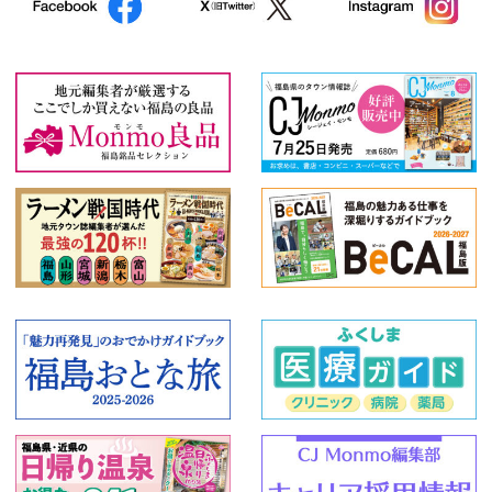
特産品
和食
創作料理
スイーツ
うなぎ
2020年夏の宴会情報
絞り込む