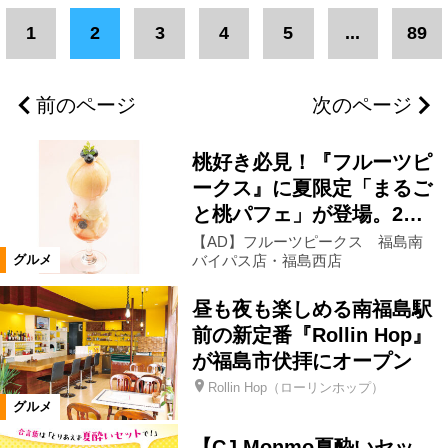
エリア
1
2
3
4
5
...
89
二本松市
県北エリア
伊達市
前のページ
次のページ
福島市
郡山市
県中エリア
桃好き必見！『フルーツピ
会津若松市
南相馬市
いわき市
ークス』に夏限定「まるご
と桃パフェ」が登場。2…
【AD】フルーツピークス 福島南
会津エリア
浜通りエリア
バイパス店・福島西店
グルメ
昼も夜も楽しめる南福島駅
三春町
富岡町
柳津町
前の新定番『Rollin Hop』
が福島市伏拝にオープン
本宮市
楢葉町
猪苗代町
Rollin Hop（ローリンホップ）
グルメ
須賀川市
湯川村
会津坂下町
【CJ Monmo夏酔いセッ