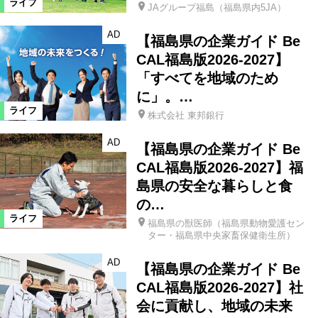
ライフ
JAグループ福島（福島県内5JA）
AD
【福島県の企業ガイド Be
CAL福島版2026-2027】
「すべてを地域のため
に」。…
ライフ
株式会社 東邦銀行
AD
【福島県の企業ガイド Be
CAL福島版2026-2027】福
島県の安全な暮らしと食
の…
ライフ
福島県の獣医師（福島県動物愛護セン
ター・福島県中央家畜保健衛生所）
AD
【福島県の企業ガイド Be
CAL福島版2026-2027】社
会に貢献し、地域の未来