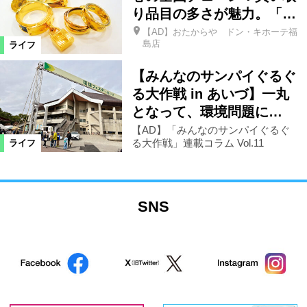
り品目の多さが魅力。「…
【AD】おたからや ドン・キホーテ福
島店
ライフ
【みんなのサンパイぐるぐ
る大作戦 in あいづ】一丸
となって、環境問題に…
【AD】「みんなのサンパイぐるぐ
る大作戦」連載コラム Vol.11
ライフ
SNS