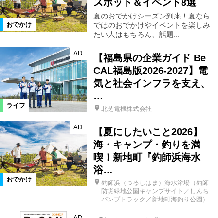
スポット＆イベント8選
夏のおでかけシーズン到来！夏なら
ではのおでかけやイベントを楽しみ
おでかけ
たい人はもちろん、話題...
AD
【福島県の企業ガイド Be
CAL福島版2026-2027】電
気と社会インフラを支え、
…
ライフ
北芝電機株式会社
AD
【夏にしたいこと2026】
海・キャンプ・釣りを満
喫！新地町『釣師浜海水
浴…
おでかけ
釣師浜（つるしはま）海水浴場（釣師
防災緑地公園キャンプサイト／しんち
パンプトラック／新地町海釣り公園）
AD