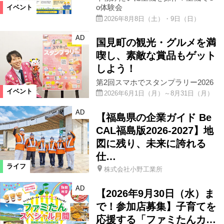
o体験会
イベント
2026年8月8日（土）・9日（日）
AD
国見町の観光・グルメを満
喫し、素敵な賞品もゲット
しよう！
第2回スマホでスタンプラリー2026
イベント
2026年6月1日（月）～8月31日（月）
AD
【福島県の企業ガイド Be
CAL福島版2026-2027】地
図に残り、未来に誇れる
仕…
ライフ
株式会社小野工業所
AD
【2026年9月30日（水）ま
で！参加店募集】子育てを
応援する「ファミたんカ…