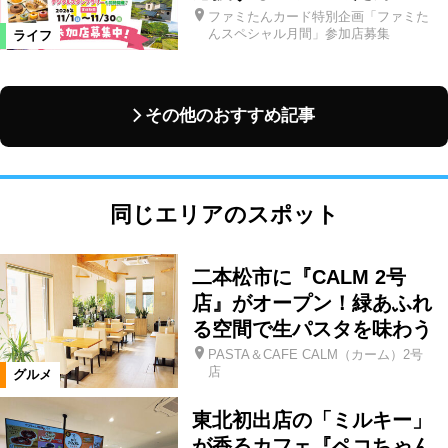
ファミたんカード特別企画「ファミた
んスペシャル月間」参加店募集
ライフ
その他のおすすめ記事
同じエリアのスポット
二本松市に『CALM 2号
店』がオープン！緑あふれ
る空間で生パスタを味わう
PASTA＆CAFE CALM（カーム）2号
店
グルメ
東北初出店の「ミルキー」
が香るカフェ『ペコちゃん