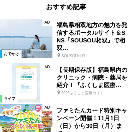
おすすめ記事
AD
福島県相双地方の魅力を発
信するポータルサイト＆S
NS『SOUSOU相双』で相
双…
おでかけ
SOUSOU相双
AD
【長期保存版】福島県内の
クリニック・病院・薬局を
紹介！『ふくしま医療…
2026ふくしま医療ガイド
ライフ
AD
ファミたんカード特別キャ
ンペーン開催！11月1日
（日）から30日（月）ま