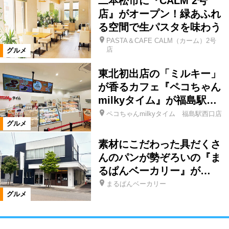
二本松市に『CALM 2号
店』がオープン！緑あふれ
る空間で生パスタを味わう
PASTA＆CAFE CALM（カーム）2号
店
グルメ
東北初出店の「ミルキー」
が香るカフェ『ペコちゃん
milkyタイム』が福島駅…
ペコちゃんmilkyタイム 福島駅西口店
グルメ
素材にこだわった具だくさ
んのパンが勢ぞろいの『ま
るぱんベーカリー』が…
まるぱんベーカリー
グルメ