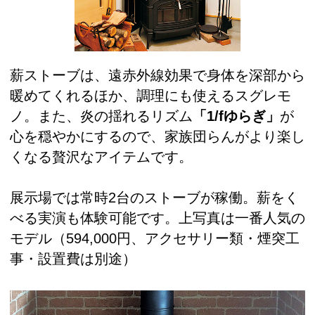
薪ストーブは、遠赤外線効果で身体を深部から
暖めてくれるほか、調理にも使えるスグレモ
ノ。また、炎の揺れるリズム
「1/fゆらぎ」
が
心を穏やかにするので、家族団らんがより楽し
くなる贅沢なアイテムです。
展示場では常時2台のストーブが稼働。薪をく
べる実演も体験可能です。上写真は一番人気の
モデル（594,000円、アクセサリー類・煙突工
事・設置費は別途）