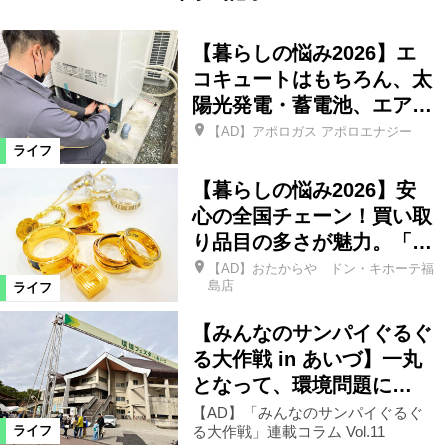
【暮らしの悩み2026】エ
コキュートはもちろん、太
陽光発電・蓄電池、エア…
【AD】アポロガス アポロエナジー
ライフ
【暮らしの悩み2026】安
心の全国チェーン！買い取
り品目の多さが魅力。「…
【AD】おたからや ドン・キホーテ福
島店
ライフ
【みんなのサンパイぐるぐ
る大作戦 in あいづ】一丸
となって、環境問題に…
【AD】「みんなのサンパイぐるぐ
る大作戦」連載コラム Vol.11
ライフ