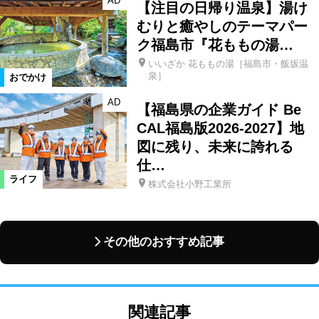
AD
【注目の日帰り温泉】湯け
むりと癒やしのテーマパー
ク福島市『花ももの湯…
いいざか 花ももの湯［福島市・飯坂温
泉］
おでかけ
AD
【福島県の企業ガイド Be
CAL福島版2026-2027】地
図に残り、未来に誇れる
仕…
ライフ
株式会社小野工業所
その他のおすすめ記事
関連記事