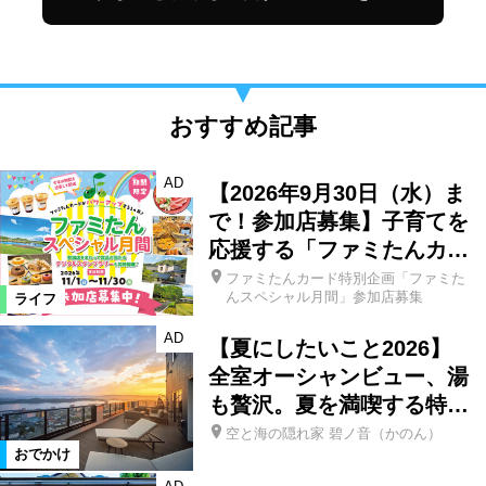
おすすめ記事
AD
【2026年9月30日（水）ま
で！参加店募集】子育てを
応援する「ファミたんカ…
ファミたんカード特別企画「ファミた
んスペシャル月間」参加店募集
ライフ
AD
【夏にしたいこと2026】
全室オーシャンビュー、湯
も贅沢。夏を満喫する特…
空と海の隠れ家 碧ノ音（かのん）
おでかけ