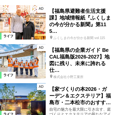
AD
【福島県避難者生活支援
課】地域情報紙『ふくしま
の今が分かる新聞』第11
5…
ライフ
ふくしまの今が分かる新聞 vol.115
AD
【福島県の企業ガイド Be
CAL福島版2026-2027】地
図に残り、未来に誇れる
仕…
ライフ
株式会社小野工業所
AD
【家づくりの本2026・ガ
ーデン＆エクステリア】福
島市・二本松市のおすす…
自宅の魅力を最大限に引き出す、庭
づくりとエクステリアの新たなアイ
ライフ