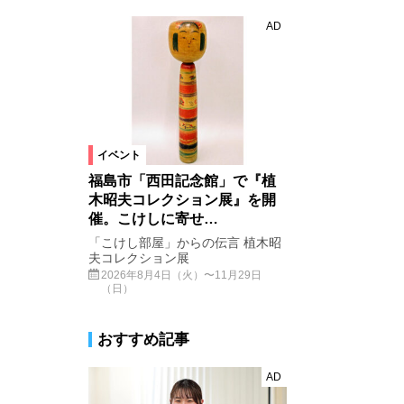
AD
イベント
福島市「西田記念館」で『植
木昭夫コレクション展』を開
催。こけしに寄せ…
「こけし部屋」からの伝言 植木昭
夫コレクション展
2026年8月4日（火）〜11月29日
（日）
おすすめ記事
AD