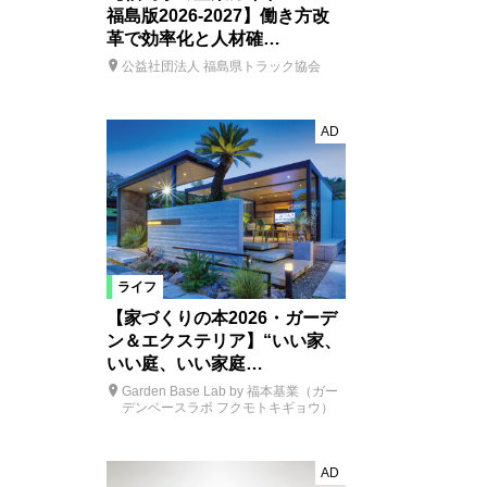
福島版2026-2027】働き方改
革で効率化と人材確…
公益社団法人 福島県トラック協会
AD
ライフ
【家づくりの本2026・ガーデ
ン＆エクステリア】“いい家、
いい庭、いい家庭…
Garden Base Lab by 福本基業（ガー
デンベースラボ フクモトキギョウ）
AD