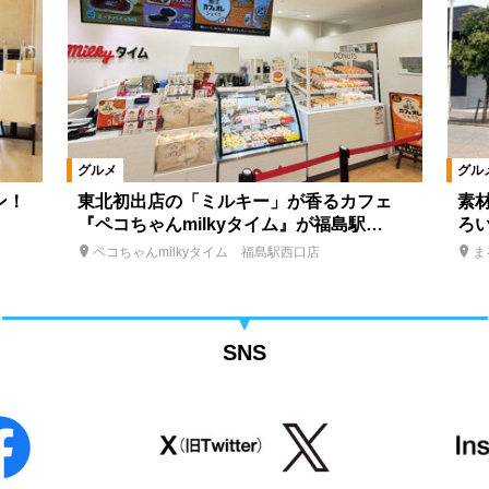
グルメ
グル
ン！
東北初出店の「ミルキー」が香るカフェ
素
『ペコちゃんmilkyタイム』が福島駅…
ろ
ペコちゃんmilkyタイム 福島駅西口店
ま
SNS