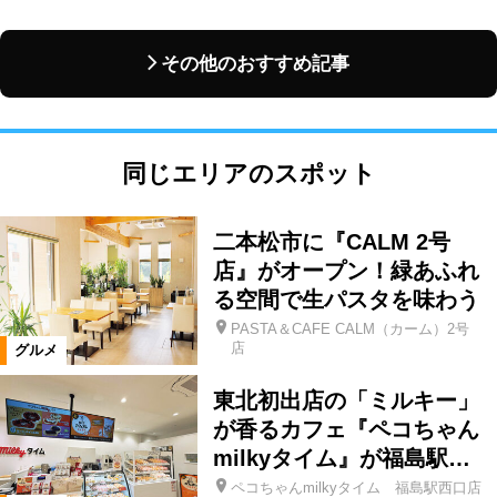
その他のおすすめ記事
同じエリアのスポット
二本松市に『CALM 2号
店』がオープン！緑あふれ
る空間で生パスタを味わう
PASTA＆CAFE CALM（カーム）2号
店
グルメ
東北初出店の「ミルキー」
が香るカフェ『ペコちゃん
milkyタイム』が福島駅…
ペコちゃんmilkyタイム 福島駅西口店