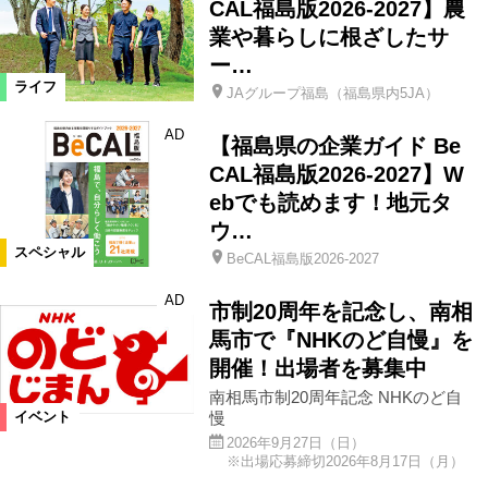
CAL福島版2026-2027】農
業や暮らしに根ざしたサ
ー…
ライフ
JAグループ福島（福島県内5JA）
AD
【福島県の企業ガイド Be
CAL福島版2026-2027】W
ebでも読めます！地元タ
ウ…
スペシャル
BeCAL福島版2026-2027
AD
市制20周年を記念し、南相
馬市で『NHKのど自慢』を
開催！出場者を募集中
南相馬市制20周年記念 NHKのど自
慢
イベント
2026年9月27日（日）
※出場応募締切2026年8月17日（月）