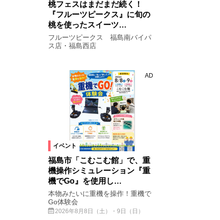
桃フェスはまだまだ続く！
『フルーツピークス』に旬の
桃を使ったスイーツ…
フルーツピークス 福島南バイパ
ス店・福島西店
AD
イベント
福島市「こむこむ館」で、重
機操作シミュレーション『重
機でGo』を使用し…
本物みたいに重機を操作！重機で
Go体験会
2026年8月8日（土）・9日（日）