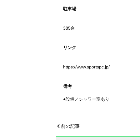
駐車場
385台
リンク
https://www.sportspc.jp/
備考
●設備／シャワー室あり
前の記事