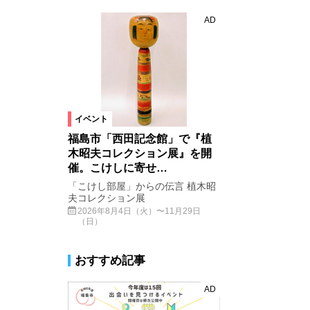
AD
イベント
福島市「西田記念館」で『植
木昭夫コレクション展』を開
催。こけしに寄せ…
「こけし部屋」からの伝言 植木昭
夫コレクション展
2026年8月4日（火）〜11月29日
（日）
おすすめ記事
AD