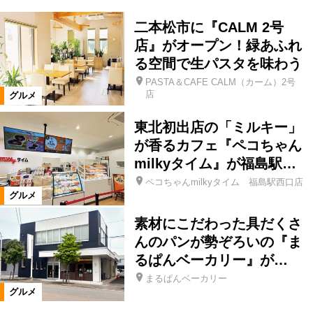
二本松市に『CALM 2号
店』がオープン！緑あふれ
る空間で生パスタを味わう
PASTA＆CAFE CALM（カーム）2号
店
グルメ
東北初出店の「ミルキー」
が香るカフェ『ペコちゃん
milkyタイム』が福島駅…
ペコちゃんmilkyタイム 福島駅西口店
グルメ
素材にこだわった具だくさ
んのパンが勢ぞろいの『ま
るぱんベーカリー』が…
まるぱんベーカリー
グルメ