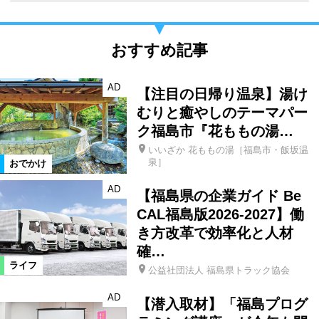
おすすめ記事
AD
【注目の日帰り温泉】湯け
むりと癒やしのテーマパー
ク福島市『花ももの湯…
いいざか 花ももの湯［福島市・飯坂温
泉］
おでかけ
AD
【福島県の企業ガイド Be
CAL福島版2026-2027】働
き方改革で効率化と人材
確…
ライフ
公益社団法人 福島県トラック協会
AD
【潜入取材】「福島プログ