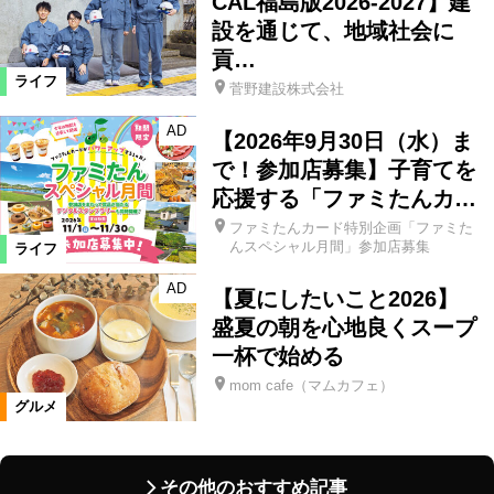
CAL福島版2026-2027】建
設を通じて、地域社会に
貢…
ライフ
菅野建設株式会社
AD
【2026年9月30日（水）ま
で！参加店募集】子育てを
応援する「ファミたんカ…
ファミたんカード特別企画「ファミた
んスペシャル月間」参加店募集
ライフ
AD
【夏にしたいこと2026】
盛夏の朝を心地良くスープ
一杯で始める
mom cafe（マムカフェ）
グルメ
その他のおすすめ記事