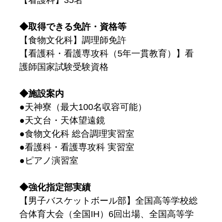
【看護科】35名
◆取得できる免許・資格等
【食物文化科】調理師免許
【看護科・看護専攻科（5年一貫教育）】看
護師国家試験受験資格
◆施設案内
●天神寮（最大100名収容可能）
●天文台・天体望遠鏡
●食物文化科 総合調理実習室
●看護科・看護専攻科 実習室
●ピアノ演習室
◆強化指定部実績
【男子バスケットボール部】全国高等学校総
合体育大会（全国IH）6回出場、全国高等学