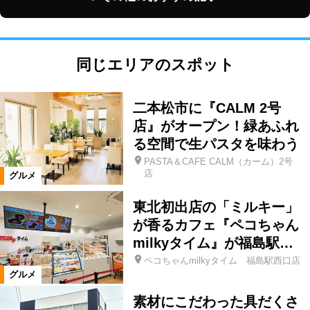
同じエリアのスポット
二本松市に『CALM 2号
店』がオープン！緑あふれ
る空間で生パスタを味わう
PASTA＆CAFE CALM（カーム）2号
店
グルメ
東北初出店の「ミルキー」
が香るカフェ『ペコちゃん
milkyタイム』が福島駅…
ペコちゃんmilkyタイム 福島駅西口店
グルメ
素材にこだわった具だくさ