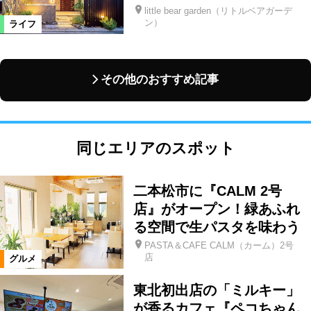
little bear garden（リトルベアガーデ
ン）
ライフ
その他のおすすめ記事
同じエリアのスポット
二本松市に『CALM 2号
店』がオープン！緑あふれ
る空間で生パスタを味わう
PASTA＆CAFE CALM（カーム）2号
店
グルメ
東北初出店の「ミルキー」
が香るカフェ『ペコちゃん