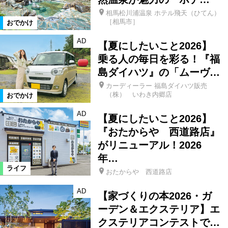
相馬松川浦温泉 ホテル飛天（ひてん）
［相馬市］
おでかけ
AD
【夏にしたいこと2026】
乗る人の毎日を彩る！『福
島ダイハツ』の「ムーヴ…
カーディーラー 福島ダイハツ販売
（株） いわき内郷店
おでかけ
AD
【夏にしたいこと2026】
『おたからや 西道路店』
がリニューアル！2026
年…
ライフ
おたからや 西道路店
AD
【家づくりの本2026・ガ
ーデン＆エクステリア】エ
クステリアコンテストで…