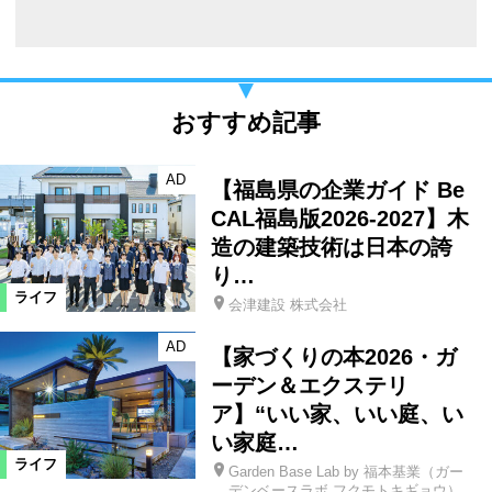
おすすめ記事
AD
【福島県の企業ガイド Be
CAL福島版2026-2027】木
造の建築技術は日本の誇
り…
ライフ
会津建設 株式会社
AD
【家づくりの本2026・ガ
ーデン＆エクステリ
ア】“いい家、いい庭、い
い家庭…
ライフ
Garden Base Lab by 福本基業（ガー
デンベースラボ フクモトキギョウ）